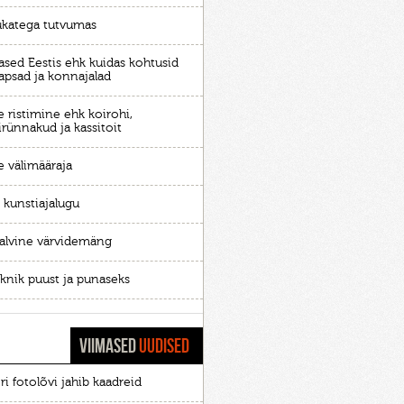
ukatega tutvumas
ased Eestis ehk kuidas kohtusid
apsad ja konnajalad
 ristimine ehk koirohi,
ünnakud ja kassitoit
e välimääraja
 kunstiajalugu
talvine värvidemäng
iknik puust ja punaseks
VIIMASED
UUDISED
ri fotolõvi jahib kaadreid