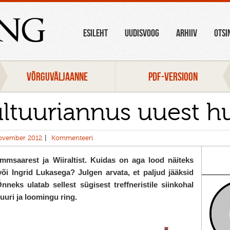
ang
ESILEHT
UUDISVOOG
ARHIIV
OTSI
VÕRGUVÄLJAANNE
PDF-VERSIOON
ltuuriannus uuest hu
ovember 2012
Kommenteeri
ammsaarest ja Wiiraltist. Kuidas on aga lood näiteks
õi Ingrid Lukasega? Julgen arvata, et paljud jääksid
neks ulatab sellest sügisest treffneristile siinkohal
tuuri ja loomingu ring.