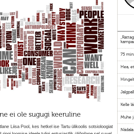
„Rattag
kampa
75 min
Hea, et
Hingel
Jalgpal
Kelle l
ne ei ole sugugi keeruline
Muhe j
tlane Liisa Pool, kes hetkel ise Tartu ülikoolis sotsioloogiat
Nädala
 ringi loomise ideele tuligi entusiastlik üliõpilane sel suvel,