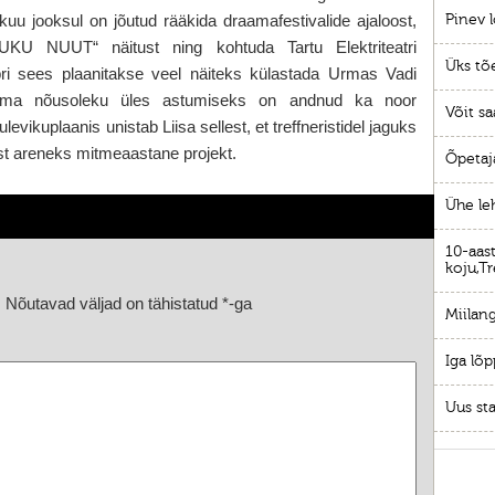
Pinev l
kuu jooksul on jõutud rääkida draamafestivalide ajaloost,
KU NUUT“ näitust ning kohtuda Tartu Elektriteatri
Üks tõ
ri sees plaanitakse veel näiteks külastada Urmas Vadi
g oma nõusoleku üles astumiseks on andnud ka noor
Võit sa
ulevikuplaanis unistab Liisa sellest, et treffneristidel jaguks
ist areneks mitmeaastane projekt.
Õpetaj
Ühe le
10-aast
koju,Tr
.
Nõutavad väljad on tähistatud
*
-ga
Miilang
Iga lõp
Uus sta