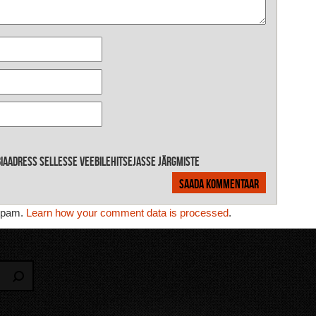
ebiaadress sellesse veebilehitsejasse järgmiste
 spam.
Learn how your comment data is processed
.