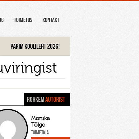
NG
TOIMETUS
KONTAKT
Parim koolileht 2026!
viringist
ROHKEM
AUTORIST
Monika
Tõlgo
Toimetaja