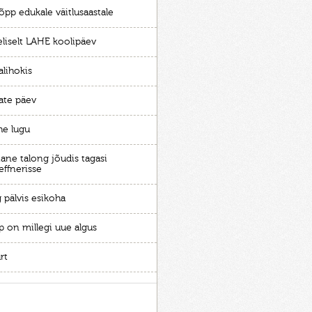
õpp edukale väitlusaastale
eliselt LAHE koolipäev
alihokis
ate päev
he lugu
ane talong jõudis tagasi
effnerisse
 pälvis esikoha
p on millegi uue algus
rt