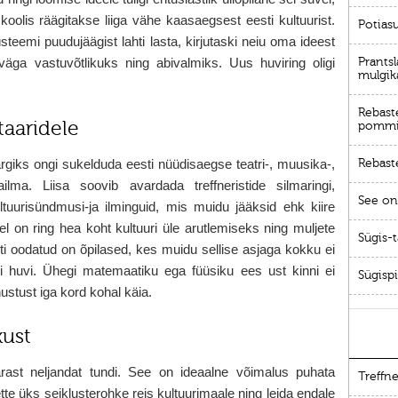
koolis räägitakse liiga vähe kaasaegsest eesti kultuurist.
Potias
teemi puudujäägist lahti lasta, kirjutaski neiu oma ideest
Prantsl
väga vastuvõtlikuks ning abivalmiks. Uus huviring oligi
mulgik
Rebaste
taaridele
pommir
Rebast
ärgiks ongi sukelduda eesti nüüdisaegse teatri-, muusika-,
ailma. Liisa soovib avardada treffneristide silmaringi,
See on
ltuurisündmusi-ja ilminguid, mis muidu jääksid ehk kiire
el on ring hea koht kultuuri üle arutlemiseks ning muljete
Sügis-
iti oodatud on õpilased, kes muidu sellise asjaga kokku ei
ski huvi. Ühegi matemaatiku ega füüsiku ees ust kinni ei
Sügisp
ustust iga kord kohal käia.
kust
ärast neljandat tundi. See on ideaalne võimalus puhata
Treffne
ette üks seiklusterohke reis kultuurimaale ning leida endale