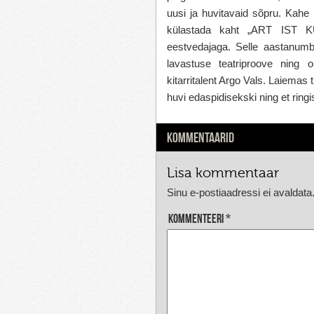
uusi ja huvitavaid sõpru. Kahe 
külastada kaht „ART IST KU
eestvedajaga. Selle aastanumb
lavastuse teatriproove nin
kitarritalent Argo Vals. Laiemas t
huvi edaspidisekski ning et ring
KOMMENTAARID
Lisa kommentaar
Sinu e-postiaadressi ei avaldata
Kommenteeri
*