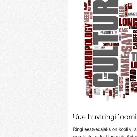
Uue huviringi loomi
Ringi eestvedajaks on kooli vilis
ning teatriteadust tudeerib. Antud