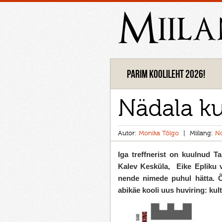
Miil
Parim koolileht 2026!
Nädala ku
Autor:
Monika Tõlgo
Miilang:
N
Iga treffnerist on kuulnud T
Kalev Kesküla, Eike Epliku v
nende nimede puhul hätta. Õn
abikäe kooli uus huviring: kul