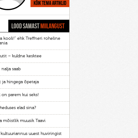
Kõik tema artiklid
LOOD SAMAST
MIILANGUST
a kooli!” ehk Treffneri roheline
ania
utit – kuldne kesktee
 nalja saab
t ja hingega õpetaja
l on parem kui seks!
äheduses elad sina?
a mõistlik muusik Taavi
 kultuuriannus uuest huviringist