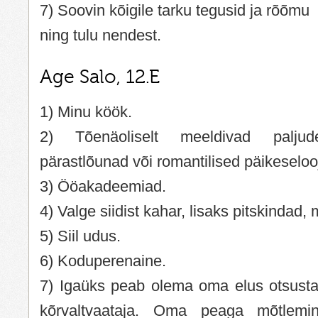
7) Soovin kõigile tarku tegusid ja rõõmu
ning tulu nendest.
Age Salo, 12.E
1) Minu köök.
2) Tõenäoliselt meeldivad paljud
pärastlõunad või romantilised päikeselo
3) Ööakadeemiad.
4) Valge siidist kahar, lisaks pitskindad,
5) Siil udus.
6) Koduperenaine.
7) Igaüks peab olema oma elus otsustaj
kõrvaltvaataja. Oma peaga mõtlemin