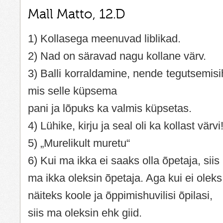
Mall Matto, 12.D
1) Kollasega meenuvad liblikad.
2) Nad on säravad nagu kollane värv.
3) Balli korraldamine, nende tegutsemisi
mis selle küpsema
pani ja lõpuks ka valmis küpsetas.
4) Lühike, kirju ja seal oli ka kollast värvi
5) „Murelikult muretu“
6) Kui ma ikka ei saaks olla õpetaja, siis
ma ikka oleksin õpetaja. Aga kui ei oleks
näiteks koole ja õppimishuvilisi õpilasi,
siis ma oleksin ehk giid.