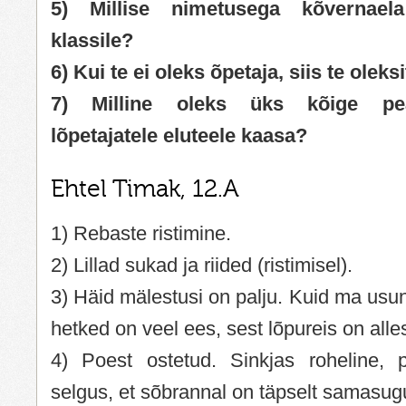
5) Millise nimetusega kõvernael
klassile?
6) Kui te ei oleks õpetaja, siis te olek
7) Milline oleks üks kõige pe
lõpetajatele eluteele kaasa?
Ehtel Timak, 12.A
1) Rebaste ristimine.
2) Lillad sukad ja riided (ristimisel).
3) Häid mälestusi on palju. Kuid ma usu
hetked on veel ees, sest lõpureis on alle
4) Poest ostetud. Sinkjas roheline, p
selgus, et sõbrannal on täpselt samasugu