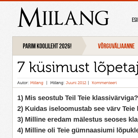
Miilang
ES
Parim koolileht 2026!
VÕRGUVÄLJAANNE
7 küsimust lõpeta
Autor:
Miilang
Miilang:
Juuni 2012
Kommenteeri
1) Mis seostub Teil Teie klassivärviga?
2) Kuidas iseloomustab see värv Teie 
3) Milline eredam mälestus seoses kl
4) Milline oli Teie gümnaasiumi lõpukl