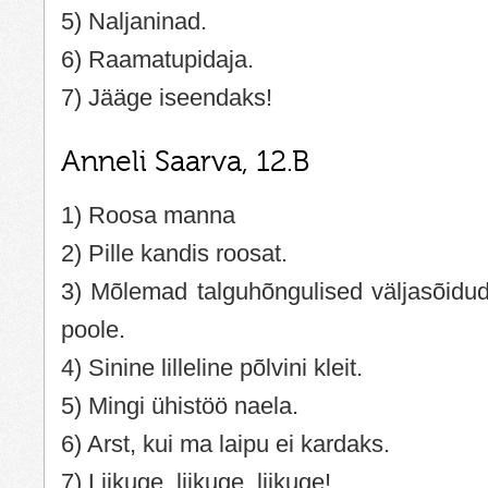
5) Naljaninad.
6) Raamatupidaja.
7) Jääge iseendaks!
Anneli Saarva, 12.B
1) Roosa manna
2) Pille kandis roosat.
3) Mõlemad talguhõngulised väljasõidud
poole.
4) Sinine lilleline põlvini kleit.
5) Mingi ühistöö naela.
6) Arst, kui ma laipu ei kardaks.
7) Liikuge, liikuge, liikuge!