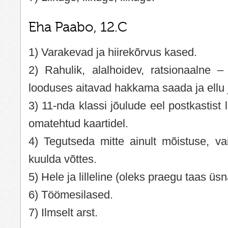
Eha Paabo, 12.C
1) Varakevad ja hiirekõrvus kased.
2) Rahulik, alalhoidev, ratsionaalne
looduses aitavad hakkama saada ja ellu 
3) 11-nda klassi jõulude eel postkastist 
omatehtud kaartidel.
4) Tegutseda mitte ainult mõistuse, v
kuulda võttes.
5) Hele ja lilleline (oleks praegu taas ü
6) Töömesilased.
7) Ilmselt arst.