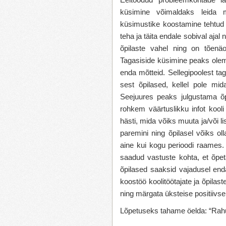
küsimine võimaldaks leida m
küsimustike koostamine tehtud
teha ja täita endale sobival aja
õpilaste vahel ning on tõenä
Tagasiside küsimine peaks olem
enda mõtteid. Sellegipoolest ta
sest õpilased, kellel pole mid
Seejuures peaks julgustama õp
rohkem väärtuslikku infot kooli
hästi, mida võiks muuta ja/või l
paremini ning õpilasel võiks ol
aine kui kogu perioodi raames.
saadud vastuste kohta, et õpet
õpilased saaksid vajadusel end
koostöö koolitöötajate ja õpilast
ning märgata üksteise positiivs
Lõpetuseks tahame öelda: “Rahul