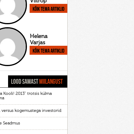
Viltrop
Kõik tema artiklid
Helena
Varjas
Kõik tema artiklid
LOOD SAMAST
MIILANGUST
a Kooli! 2013” trotsis külma
lma
d versus kogemustega investorid
e Seadmus