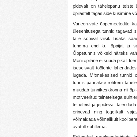
pidevalt on tähelepanu teiste 
õpilastelt tagasiside küsimine v
Varieeruvate õppemeetodite ka
ülesehitusega tunnid tagavad se
talle sobival viisil. Lisaks s
tundma end kui õppijat ja sa
Õppetunnis võiksid näiteks vah
Mõni õpilane ei suuda pikalt lo
iseseisvalt töölehte lahendade
lugeda. Mitmekesised tunnid 
tunnis pannakse rohkem tähel
muudab tunnikeskkonna nii õpil
motiveeritud teineteisega suhtl
teineteist järjepidevalt täienda
erinevad ning tegelikult va
võimaldada võimalikult koolipe
avatult suhtlema.
Eeltoodud probleemkohtade la