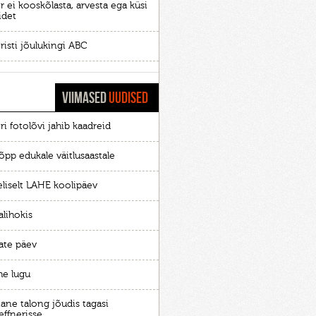
r ei kooskõlasta, arvesta ega küsi
idet
risti jõulukingi ABC
VIIMASED
UUDISED
ri fotolõvi jahib kaadreid
õpp edukale väitlusaastale
eliselt LAHE koolipäev
alihokis
ate päev
he lugu
ane talong jõudis tagasi
effnerisse