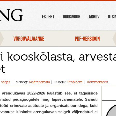
ang
ESILEHT
UUDISVOOG
ARHIIV
OTSI
VÕRGUVÄLJAANNE
PDF-VERSIOON
i kooskõlasta, arvest
t
 Varjas
Miilang:
Määratlemata
Rubriik:
Probleem
Kommenteeri
arengukavas 2022-2026 kajastub see, et tagasiside
unatud pedagoogidele ning lapsevanematele. Samuti
stööd erinevate asutuste ja organisatsioonidega, kuid
 arvamuse küsimist arengukavas selgelt väljendatud ei