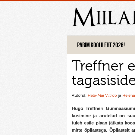
Miil
Parim koolileht 2026!
Treffner e
tagasiside
Autorid:
Hele-Mai Viltrop
ja
Helena
Hugo Treffneri Gümnaasiumi 
küsimine ja arutelud on su
tuleb esile plaan jätkata koo
mitte õpilastega. Õpilastelt