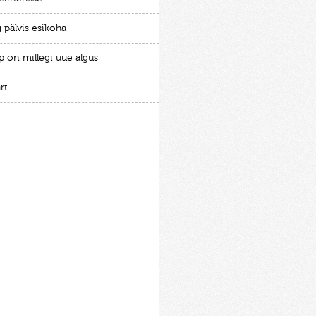
 pälvis esikoha
p on millegi uue algus
rt