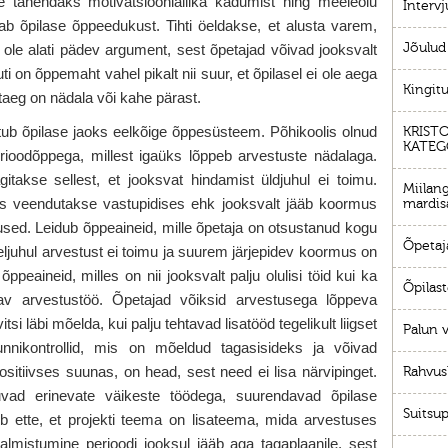
ne tähendaks motivatsiooniallika kadumist ning meeleolu
Interv
 õpilase õppeedukust. Tihti öeldakse, et alusta varem,
Jõulud
 ole alati pädev argument, sest õpetajad võivad jooksvalt
 on õppemaht vahel pikalt nii suur, et õpilasel ei ole aega
Kingitu
taeg on nädala või kahe pärast.
 õpilase jaoks eelkõige õppesüsteem. Põhikoolis olnud
KRIST
KATEG
ioodõppega, millest igaüks lõppeb arvestuste nädalaga.
akse sellest, et jooksvat hindamist üldjuhul ei toimu.
Miilang
s veendutakse vastupidises ehk jooksvalt jääb koormus
mardis
sed. Leidub õppeaineid, mille õpetaja on otsustanud kogu
Õpetaj
eljuhul arvestust ei toimu ja suurem järjepidev koormus on
peaineid, milles on nii jooksvalt palju olulisi töid kui ka
Õpilast
av arvestustöö. Õpetajad võiksid arvestusega lõppeva
si läbi mõelda, kui palju tehtavad lisatööd tegelikult liigset
Palun v
unnikontrollid, mis on mõeldud tagasisideks ja võivad
ositiivses suunas, on head, sest need ei lisa närvipinget.
Rahvus
uvad erinevate väikeste töödega, suurendavad õpilase
Suitsup
eb ette, et projekti teema on lisateema, mida arvestuses
almistumine perioodi jooksul jääb aga tagaplaanile, sest