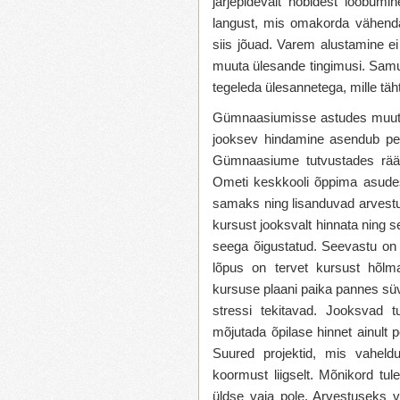
järjepidevalt hobidest loobumi
langust, mis omakorda vähendab
siis jõuad. Varem alustamine ei
muuta ülesande tingimusi. Samuti
tegeleda ülesannetega, mille täh
Gümnaasiumisse astudes muutub
jooksev hindamine asendub per
Gümnaasiume tutvustades räägit
Ometi keskkooli õppima asude
samaks ning lisanduvad arvestu
kursust jooksvalt hinnata ning s
seega õigustatud. Seevastu on õp
lõpus on tervet kursust hõlm
kursuse plaani paika pannes süvit
stressi tekitavad. Jooksvad t
mõjutada õpilase hinnet ainult p
Suured projektid, mis vaheld
koormust liigselt. Mõnikord tul
üldse vaja pole. Arvestuseks v