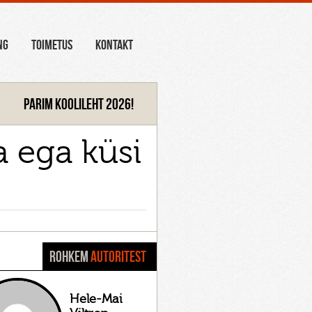
NG
TOIMETUS
KONTAKT
Parim koolileht 2026!
a ega küsi
ROHKEM
AUTORITEST
Hele-Mai