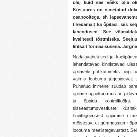
ole, kuid see võiks olla ol
Kusjuures on nimetatud doku
osapooltega, sh lapsevanema
tihedamalt ka õpilasi, siis 
lahendused. See võimaldak
kvaliteedi tõstmiseks. Seeju
lihtsalt formaalsusena. Järgn
Nädalavahetused ja koolipäeva
lahendatavad kinnistavad üle
õpilasele puhkamiseks ning h
valmis loobuma järjepidevalt 
Puhanud inimene suudab parem
õpilase õppekoormus on pidevalt 
ja õppida kontrolltööks
sisseastumsvestlustel küsi
huvitegevusest õppimise nimel
mõistetav, et gümnaasiumi õp
loobuma meelistegevustest. Sel