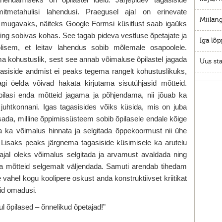
itmetahulisi lahendusi. Praegusel ajal on erinevate
Miilang
 mugavaks, näiteks Google Formsi küsitlust saab igaüks
l ning sobivas kohas. See tagab pideva vestluse õpetajate ja
Iga lõp
olisem, et leitav lahendus sobib mõlemale osapoolele.
a kohustuslik, sest see annab võimaluse õpilastel jagada
Uus sta
gasiside andmist ei peaks tegema rangelt kohustuslikuks,
agi öelda võivad hakata kirjutama sisutühjasid mõtteid.
ilasi enda mõtteid jagama ja põhjendama, nii jõuab ka
 juhtkonnani. Igas tagasisides võiks küsida, mis on juba
isada, milline õppimissüsteem sobib õpilasele endale kõige
la ka võimalus hinnata ja selgitada õppekoormust nii ühe
 Lisaks peaks järgnema tagasiside küsimisele ka arutelu
ajal oleks võimalus selgitada ja arvamust avaldada ning
a mõtteid selgemalt väljendada. Samuti arendab tihedam
e vahel kogu koolipere oskust anda konstruktiivset kriitikat
eid omadusi.
 õpilased – õnnelikud õpetajad!”