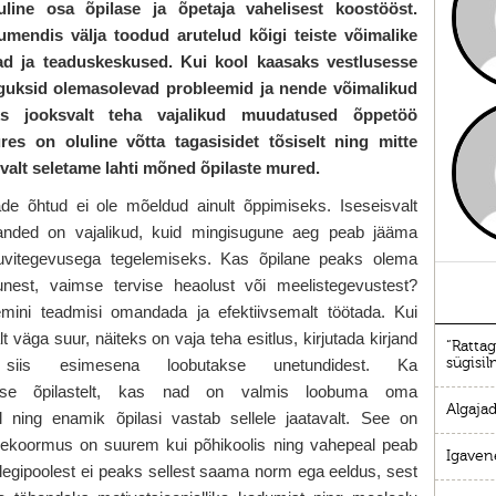
uline osa õpilase ja õpetaja vahelisest koostööst.
mendis välja toodud arutelud kõigi teiste võimalike
d ja teaduskeskused. Kui kool kaasaks vestlusesse
selguksid olemasolevad probleemid ja nende võimalikud
s jooksvalt teha vajalikud muudatused õppetöö
ures on oluline võtta tagasisidet tõsiselt ning mitte
evalt seletame lahti mõned õpilaste mured.
de õhtud ei ole mõeldud ainult õppimiseks. Iseseisvalt
sanded on vajalikud, kuid mingisugune aeg peab jääma
uvitegevusega tegelemiseks. Kas õpilane peaks olema
unest, vaimse tervise heaolust või meelistegevustest?
ini teadmisi omandada ja efektiivsemalt töötada. Kui
väga suur, näiteks on vaja teha esitlus, kirjutada kirjand
“Rattag
sügisi
, siis esimesena loobutakse unetundidest. Ka
takse õpilastelt, kas nad on valmis loobuma oma
Algaja
 ning enamik õpilasi vastab sellele jaatavalt. See on
pekoormus on suurem kui põhikoolis ning vahepeal peab
Igaven
legipoolest ei peaks sellest saama norm ega eeldus, sest