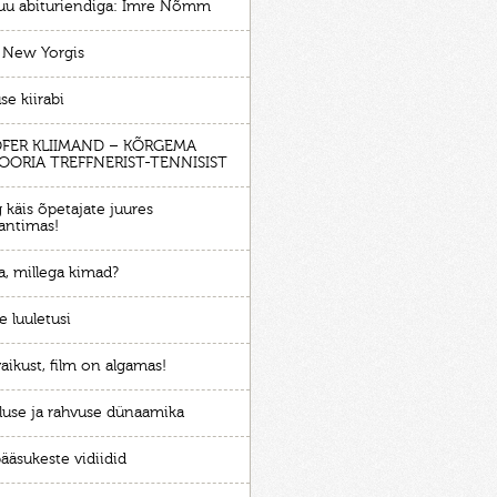
juu abituriendiga: Imre Nõmm
 New Yorgis
se kiirabi
OFER KLIIMAND – KÕRGEMA
OORIA TREFFNERIST-TENNISIST
 käis õpetajate juures
antimas!
a, millega kimad?
e luuletusi
aikust, film on algamas!
luse ja rahvuse dünaamika
ääsukeste vidiidid