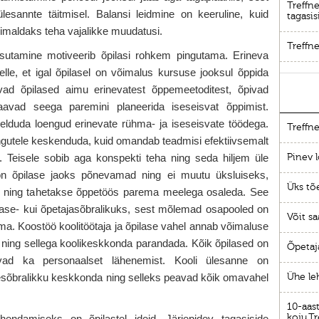
Treffne
ülesannte täitmisel. Balansi leidmine on keeruline, kuid
tagasis
õimaldaks teha vajalikke muudatusi.
Treffne
sutamine motiveerib õpilasi rohkem pingutama. Erineva
lle, et igal õpilasel on võimalus kursuse jooksul õppida
aavad õpilased aimu erinevatest õppemeetoditest, õpivad
avad seega paremini planeerida iseseisvat õppimist.
elduda loengud erinevate rühma- ja iseseisvate töödega.
Treffne
engutele keskenduda, kuid omandab teadmisi efektiivsemalt
s. Teisele sobib aga konspekti teha ning seda hiljem üle
Pinev l
on õpilase jaoks põnevamad ning ei muutu üksluiseks,
Üks tõ
e ning tahetakse õppetöös parema meelega osaleda. See
ase- kui õpetajasõbralikuks, sest mõlemad osapooled on
Võit sa
ema. Koostöö koolitöötaja ja õpilase vahel annab võimaluse
da ning sellega koolikeskkonda parandada. Kõik õpilased on
Õpetaj
javad ka personaalset lähenemist. Kooli ülesanne on
resõbralikku keskkonda ning selleks peavad kõik omavahel
Ühe le
10-aast
koju,Tr
hendamiseks on õpilastel ideid. Järjepidev tagasiside