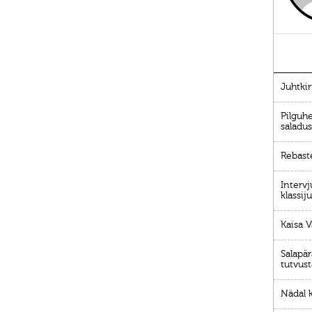
Juhtkir
Pilguhe
saladu
Rebaste
Intervj
klassij
Kaisa 
Salapä
tutvus
Nädal 