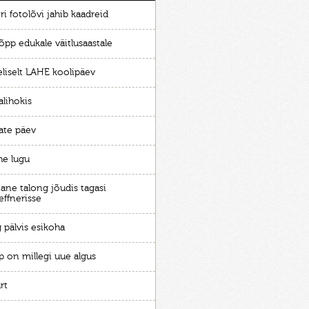
ri fotolõvi jahib kaadreid
õpp edukale väitlusaastale
eliselt LAHE koolipäev
alihokis
ate päev
he lugu
ane talong jõudis tagasi
effnerisse
 pälvis esikoha
p on millegi uue algus
rt