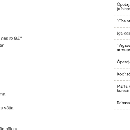
Õpetaj
,
ja hisp
“Che v
Iga-aa
 has to fall
,“
ur
.
“Vigas
armupr
Õpetaja
Koolisö
Marta 
kunstit
ema
.
Rebast
ks võtta.
üd näkku,