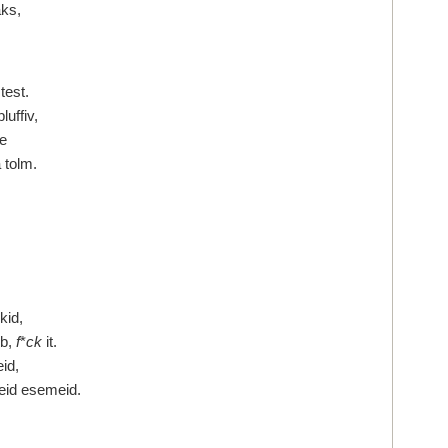
ks,
test.
luffiv,
me
a tolm.
!
kid,
rb,
f
*
ck
it.
id,
geid esemeid.