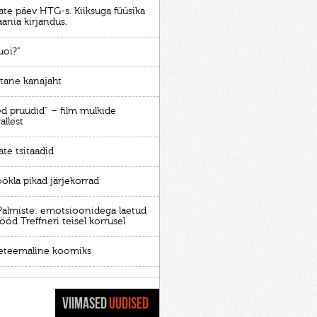
ate päev HTG-s. Kiiksuga füüsika
aania kirjandus.
uoi?”
stane kanajaht
ed pruudid” – film mulkide
allest
te tsitaadid
ökla pikad järjekorrad
Palmiste: emotsioonidega laetud
ööd Treffneri teisel korrusel
eteemaline koomiks
VIIMASED
UUDISED