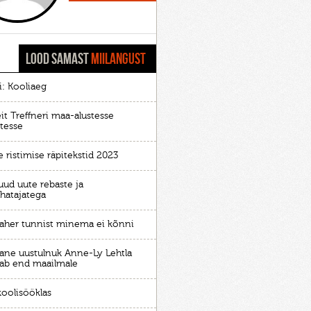
LOOD SAMAST
MIILANGUST
i: Kooliaeg
it Treffneri maa-alustesse
stesse
 ristimise räpitekstid 2023
uud uute rebaste ja
uhatajatega
Vaher tunnist minema ei kõnni
rane uustulnuk Anne-Ly Lehtla
tab end maailmale
koolisööklas