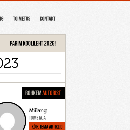
NG
TOIMETUS
KONTAKT
Parim koolileht 2026!
2023
ROHKEM
AUTORIST
Miilang
Toimetaja
Kõik tema artiklid