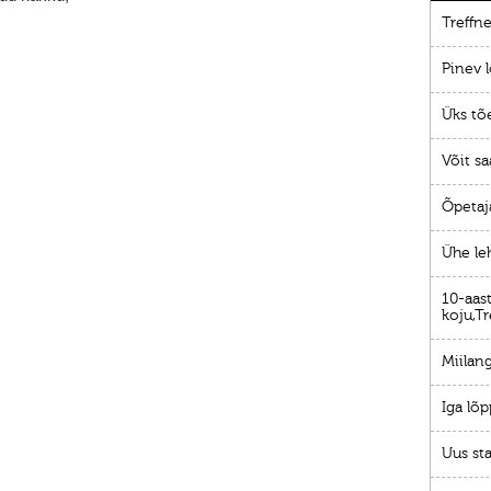
Treffne
Pinev l
Üks tõ
Võit sa
Õpetaj
,
Ühe le
10-aast
koju,Tr
Miilang
Iga lõp
Uus sta