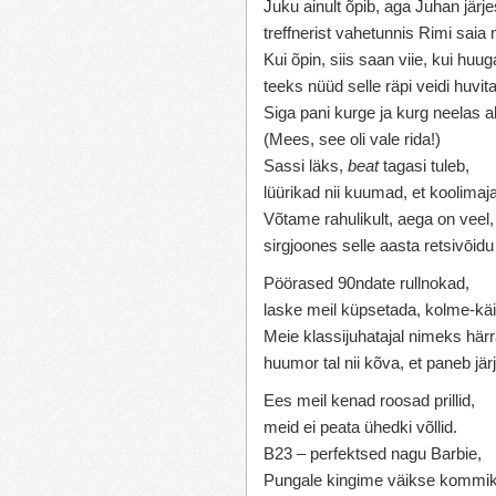
Juku ainult õpib, aga Juhan järje
treffnerist vahetunnis Rimi saia
Kui õpin, siis saan viie, kui huug
teeks nüüd selle räpi veidi huvi
Siga pani kurge ja kurg neelas al
(Mees, see oli vale rida!)
Sassi läks,
beat
tagasi tuleb,
lüürikad nii kuumad, et koolimaj
Võtame rahulikult, aega on veel,
sirgjoones selle aasta retsivōidu 
Pöörased 90ndate rullnokad,
laske meil küpsetada, kolme-kä
Meie klassijuhatajal nimeks härr
huumor tal nii kõva, et paneb järj
Ees meil kenad roosad prillid,
meid ei peata ühedki võllid.
B23 – perfektsed nagu Barbie,
Pungale kingime väikse kommik