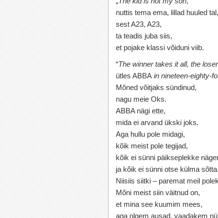
„
The kid is not my son
,“
nuttis tema ema, lillad huuled tal
sest A23, A23,
ta teadis juba siis,
et pojake klassi võiduni viib.
“
The winner takes it all, the loser
ütles ABBA
in
nineteen-eighty-fo
Mõned võitjaks sündinud,
nagu meie Oks.
ABBA nägi ette,
mida ei arvand ükski joks.
Aga hullu pole midagi,
kõik meist pole tegijad,
kõik ei sünni päikseplekke näg
ja kõik ei sünni otse külma sõtta
Niisiis siitki – paremat meil pole
Mõni meist siin väitnud on,
et mina see kuumim mees,
aga olgem ausad, vaadakem nü