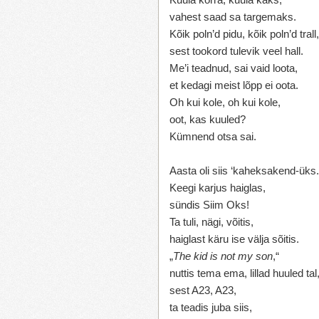
vahest saad sa targemaks.
Kõik poln’d pidu, kõik poln’d trall,
sest tookord tulevik veel hall.
Me’i teadnud, sai vaid loota,
et kedagi meist lõpp ei oota.
Oh kui kole, oh kui kole,
oot, kas kuuled?
Kümnend otsa sai.
Aasta oli siis ‘kaheksakend-üks.
Keegi karjus haiglas,
sündis Siim Oks!
Ta tuli, nägi, võitis,
haiglast käru ise välja sõitis.
„
The kid is not my son
,“
nuttis tema ema, lillad huuled tal
sest A23, A23,
ta teadis juba siis,