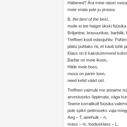
Häbened? Ära mine näost roosa
meie eriala pole ju proosa.
B,
the best of the best
,
meile ei tee haiget ükski füüsika 
Briljantne, bravuurikas, barbilik, b
Treffneri kooli edasijuhtiv. Pühi
platsi puhtaks nii, et kaob tuhk j
Klass on b kakskümmend kolm
Barbie on meie ikoon,
Hilde meie boss,
roosa on parim toon,
need ketid väärt ost.
Treffneri vaimule me anname nu
arvestuseks õppimata, väga ku
Teame korralikult füüsika valeme
pole spikri peitmiseks vaja min
Aeg – T, ainehulk – n,
mass – m, loodusklass – L.