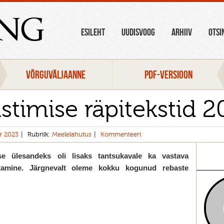
ang
ESILEHT
UUDISVOOG
ARHIIV
OTSI
VÕRGUVÄLJAANNE
PDF-VERSIOON
istimise räpitekstid 
r 2023
Rubriik:
Meelelahutus
Kommenteeri
ise ülesandeks oli lisaks tantsukavale ka vastava
tamine. Järgnevalt oleme kokku kogunud rebaste