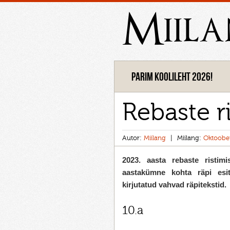
Miil
Parim koolileht 2026!
Rebaste r
Autor:
Miilang
Miilang:
Oktoobe
2023. aasta rebaste ristim
aastakümne kohta räpi esi
kirjutatud vahvad räpitekstid.
10.a