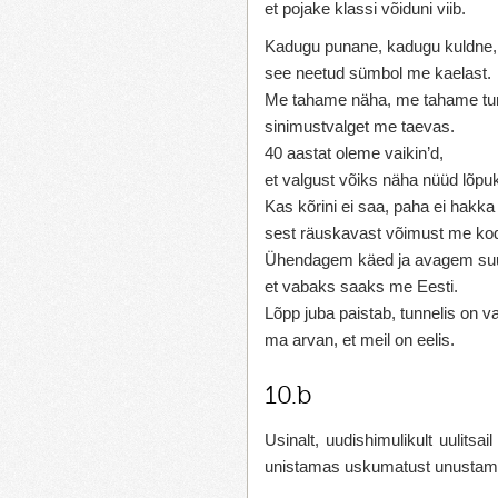
et pojake klassi võiduni viib.
Kadugu punane, kadugu kuldne,
see neetud sümbol me kaelast.
Me tahame näha, me tahame tu
sinimustvalget me taevas.
40 aastat oleme vaikin’d,
et valgust võiks näha nüüd lõpu
Kas kõrini ei saa, paha ei hakka
sest räuskavast võimust me ko
Ühendagem käed ja avagem su
et vabaks saaks me Eesti.
Lõpp juba paistab, tunnelis on va
ma arvan, et meil on eelis.
10.b
Usinalt, uudishimulikult uulitsa
unistamas uskumatust unustamatu