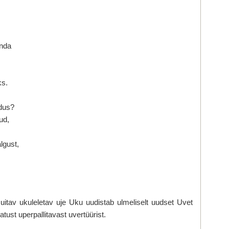
nda
ks.
dus?
ud,
lgust,
il uitav ukuleletav uje Uku uudistab ulmeliselt uudset Uvet
st uperpallitavast uvertüürist.