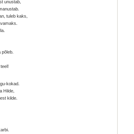
st unustab,
 manustab.
an, tuleb kaks,
tavamaks.
la.
a põleb.
teel!
igu-kokad.
a Hilde,
est kilde.
arbi.