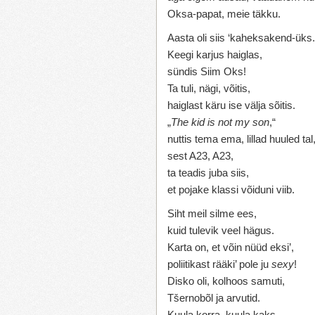
Oksa-papat, meie täkku.
Aasta oli siis ‘kaheksakend-üks.
Keegi karjus haiglas,
sündis Siim Oks!
Ta tuli, nägi, võitis,
haiglast käru ise välja sõitis.
„
The kid is not my son
,“
nuttis tema ema, lillad huuled tal
sest A23, A23,
ta teadis juba siis,
et pojake klassi võiduni viib.
Siht meil silme ees,
kuid tulevik veel hägus.
Karta on, et võin nüüd eksi’,
poliitikast rääki’ pole ju
sexy
!
Disko oli, kolhoos samuti,
Tšernobõl ja arvutid.
Kuula korra, kuula kaks,