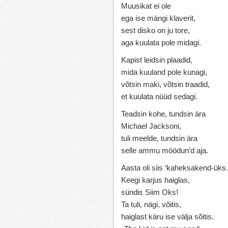
Muusikat ei ole
ega ise mängi klaverit,
sest disko on ju tore,
aga kuulata pole midagi.
Kapist leidsin plaadid,
mida kuuland pole kunagi,
võtsin maki, võtsin traadid,
et kuulata nüüd sedagi.
Teadsin kohe, tundsin ära
Michael Jacksoni,
tuli meelde, tundsin ära
selle ammu möödun’d aja.
Aasta oli siis ‘kaheksakend-üks.
Keegi karjus haiglas,
sündis Siim Oks!
Ta tuli, nägi, võitis,
haiglast käru ise välja sõitis.