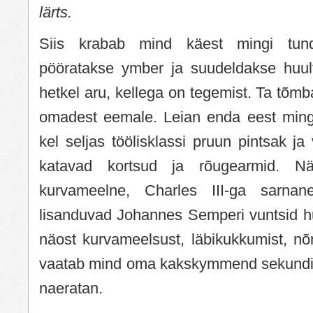
lärts.
Siis krabab mind käest mingi tun
pööratakse ymber ja suudeldakse huul
hetkel aru, kellega on tegemist. Ta tõ
omadest eemale. Leian enda eest ming
kel seljas töölisklassi pruun pintsak ja
katavad kortsud ja rõugearmid. N
kurvameelne, Charles III-ga sarnane
lisanduvad Johannes Semperi vuntsid hu
näost kurvameelsust, läbikukkumist, nõr
vaatab mind oma kakskymmend sekundit.
naeratan.