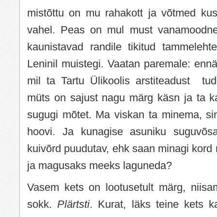
mistõttu on mu rahakott ja võtmed kusa
vahel. Peas on mul must vanamoodne
kaunistavad randile tikitud tammeleht
Leninil muistegi. Vaatan paremale: ennäe
mil ta Tartu Ülikoolis arstiteadust tu
müts on sajust nagu märg käsn ja ta 
sugugi mõtet. Ma viskan ta minema, s
hoovi. Ja kunagise asuniku suguvõsal
kuivõrd puudutav, ehk saan minagi kord
ja magusaks meeks laguneda?
Vasem kets on lootusetult märg, niisam
sokk.
Plärtsti
. Kurat, läks teine kets 