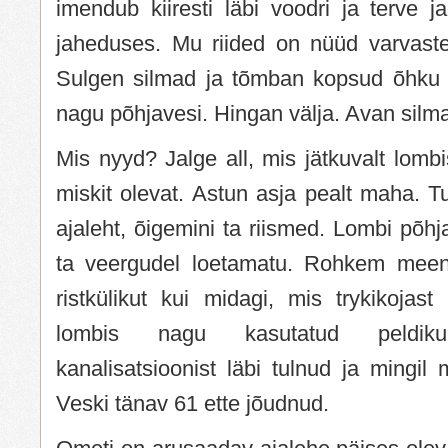
imendub kiiresti läbi voodri ja terve ja
jaheduses. Mu riided on nüüd varvaste
Sulgen silmad ja tõmban kopsud õhku 
nagu põhjavesi. Hingan välja. Avan silma
Mis nyyd? Jalge all, mis jätkuvalt lombi
miskit olevat. Astun asja pealt maha. Tu
ajaleht, õigemini ta riismed. Lombi põh
ta veergudel loetamatu. Rohkem meenu
ristkülikut kui midagi, mis trykikojas
lombis nagu kasutatud peldik
kanalisatsioonist läbi tulnud ja mingil 
Veski tänav 61 ette jõudnud.