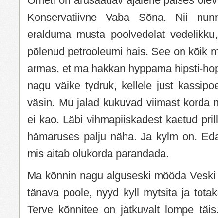
Ometi on arusaadav ajalehe päises olev 
Konservatiivne Vaba Sõna. Nii nun
eralduma musta poolvedelat vedelikku, 
põlenud petrooleumi hais. See on kõik mu
armas, et ma hakkan hyppama hipsti-hopst
nagu väike tydruk, kellele just kassip
väsin. Mu jalad kukuvad viimast korda 
ei kao. Läbi vihmapiiskadest kaetud pril
hämaruses palju näha. Ja kylm on. Ed
mis aitab olukorda parandada.
Ma kõnnin nagu alguseski mööda Veski 
tänava poole, nyyd kyll mytsita ja tota
Terve kõnnitee on jätkuvalt lompe täis