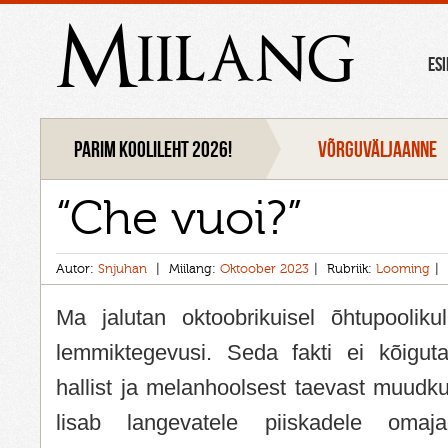
Miilang
ES
Parim koolileht 2026!
VÕRGUVÄLJAANNE
“Che vuoi?”
Autor:
Snjuhan
Miilang:
Oktoober 2023
Rubriik:
Looming
Ma jalutan oktoobrikuisel õhtupooli
lemmiktegevusi. Seda fakti ei kõiguta
hallist ja melanhoolsest taevast muudku
lisab langevatele piiskadele oma