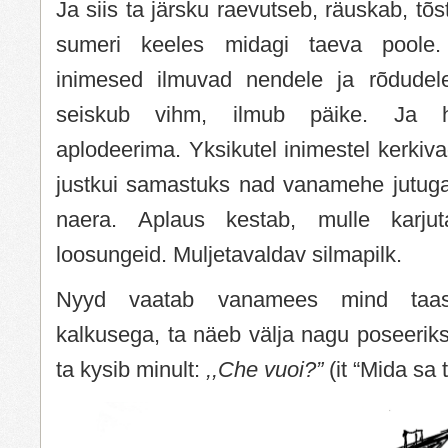
Ja siis ta järsku raevutseb, räuskab, tõ
sumeri keeles midagi taeva poole
inimesed ilmuvad nendele ja rõdudele
seiskub vihm, ilmub päike. Ja h
aplodeerima. Yksikutel inimestel kerkiva
justkui samastuks nad vanamehe jutug
naera. Aplaus kestab, mulle karjut
loosungeid. Muljetavaldav silmapilk.
Nyyd vaatab vanamees mind taas
kalkusega, ta näeb välja nagu poseeriks 
ta kysib minult:
,,Che vuoi?”
(it “Mida sa 