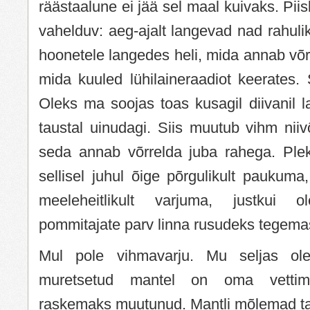
räästaalune ei jää sel maal kuivaks. Pii
vahelduv: aeg-ajalt langevad nad rahulik
hoonetele langedes heli, mida annab võrr
mida kuuled lühilaineraadiot keerates.
Oleks ma soojas toas kusagil diivanil 
taustal uinudagi. Siis muutub vihm niivõ
seda annab võrrelda juba rahega. Ple
sellisel juhul õige põrgulikult paukuma
meeleheitlikult varjuma, justkui 
pommitajate parv linna rusudeks tegema
Mul pole vihmavarju. Mu seljas o
muretsetud mantel on oma vettim
raskemaks muutunud. Mantli mõlemad tas