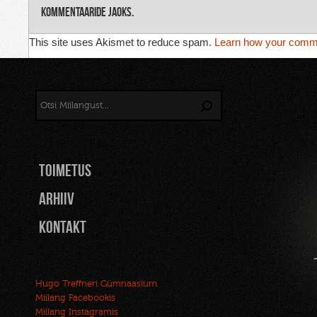
kommentaaride jaoks.
This site uses Akismet to reduce spam.
Learn how your comme
TOIMETUS
Arhiiv
Kontakt
Hugo Treffneri Gümnaasium
Miilang Facebookis
Miilang Instagramis