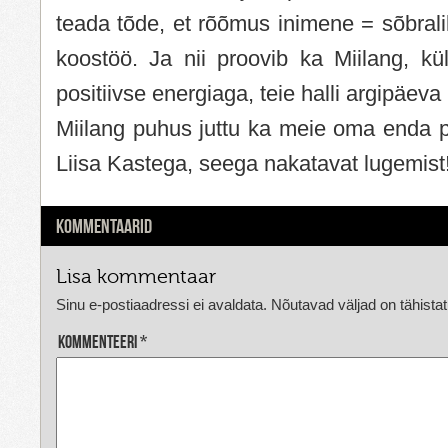
teada tõde, et rõõmus inimene = sõbral
koostöö. Ja nii proovib ka Miilang, küll
positiivse energiaga, teie halli argipäe
Miilang puhus juttu ka meie oma enda p
Liisa Kastega, seega nakatavat lugemist
KOMMENTAARID
Lisa kommentaar
Sinu e-postiaadressi ei avaldata.
Nõutavad väljad on tähista
Kommenteeri
*