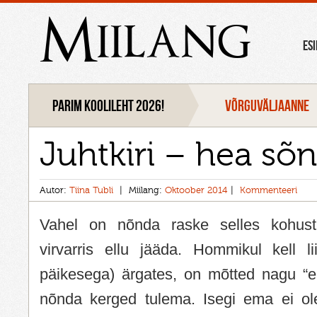
Miilang
ES
Parim koolileht 2026!
VÕRGUVÄLJAANNE
Juhtkiri – hea sõ
Autor:
Tiina Tubli
Miilang:
Oktoober 2014
Kommenteeri
Vahel on nõnda raske selles kohust
virvarris ellu jääda. Hommikul kell li
päikesega) ärgates, on mõtted nagu “ei t
nõnda kerged tulema. Isegi ema ei ole