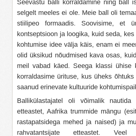
Seevastu balli korraldamine ning ball 
selgelt meeles ei ole. Meie ball oli temaa
stiilipeo formaadis. Soovisime, et ü
kontseptsioon ja loogika, kuid seda, kes
kohtumise idee välja käis, enam ei mee
olid üksikud nõudmised kava osas, kuid
meil vabad käed. Seega klassi ühise 
korraldasime ürituse, kus üheks õhtuks
saanud erinevate kultuuride kohtumispai
Ballikülastajatel oli võimalik nautida
etteastet, Aafrika trummide mängu (esi
rastapatsidega mehed ja naised) ja mu
rahvatantsijate etteastet. Ve