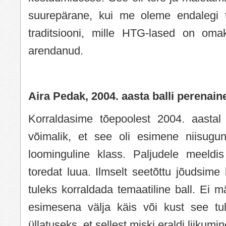
suurepärane, kui me oleme endalegi 
traditsiooni, mille HTG-lased on oma
arendanud.
Aira Pedak, 2004. aasta balli perenain
Korraldasime tõepoolest 2004. aastal
võimalik, et see oli esimene niisugun
loominguline klass. Paljudele meeldi
toredat luua. Ilmselt seetõttu jõudsime 
tuleks korraldada temaatiline ball. Ei m
esimesena välja käis või kust see tu
üllatuseks, et sellest miski eraldi liikum