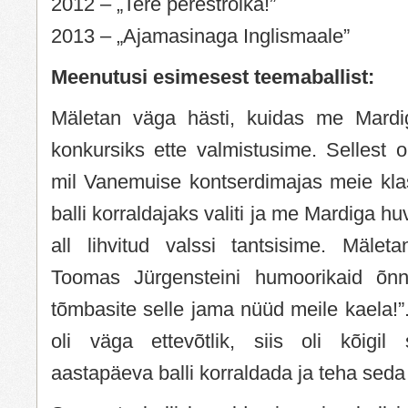
2012 – „Tere perestroika!”
2013 – „Ajamasinaga Inglismaale”
Meenutusi esimesest teemaballist:
Mäletan väga hästi, kuidas me Mardig
konkursiks ette valmistusime. Sellest o
mil Vanemuise kontserdimajas meie kl
balli korraldajaks valiti ja me Mardiga h
all lihvitud valssi tantsisime. Mäleta
Toomas Jürgensteini humoorikaid õnni
tõmbasite selle jama nüüd meile kaela!”
oli väga ettevõtlik, siis oli kõigil
aastapäeva balli korraldada ja teha seda 