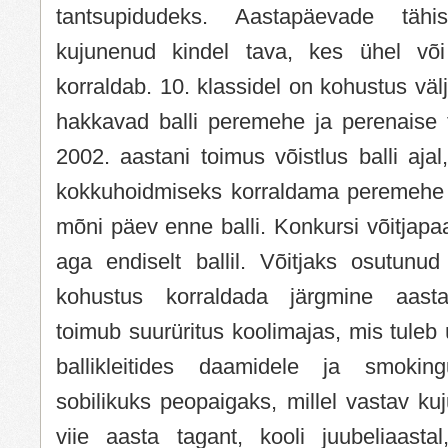
tantsupidudeks. Aastapäevade tähi
kujunenud kindel tava, kes ühel või 
korraldab. 10. klassidel on kohustus väl
hakkavad balli peremehe ja perenaise ti
2002. aastani toimus võistlus balli ajal
kokkuhoidmiseks korraldama peremehe 
mõni päev enne balli. Konkursi võitjapaa
aga endiselt ballil. Võitjaks osutunud
kohustus korraldada järgmine aastap
toimub suurüritus koolimajas, mis tule
ballikleitides daamidele ja smokin
sobilikuks peopaigaks, millel vastav kuj
viie aasta tagant, kooli juubeliaast