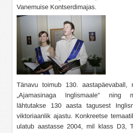
Vanemuise Kontserdimajas.
Tänavu toimub 130. aastapäevaball, m
„Ajamasinaga Inglismaale” ning mi
lähtutakse 130 aasta tagusest Inglis
viktoriaanlik ajastu. Konkreetse temaati
ulatub aastasse 2004, mil klass D3, 