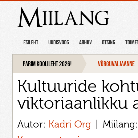
Miilang
ESILEHT
UUDISVOOG
ARHIIV
OTSING
TOIME
Parim koolileht 2026!
VÕRGUVÄLJAANNE
Kultuuride koh
viktoriaanlikku 
Autor:
Kadri Org
Miilang