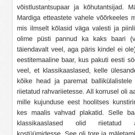
võistlustantsupaar ja kõhutantsijad. M
Mardiga etteastete vahele võõrkeeles m
mis ilmselt kõlasid väga valesti ja piinl
olime püsti pannud ka kaks baari (võ
täiendavalt veel, aga päris kindel ei ole)
eestitemaaline baar, kus pakuti eesti sö
veel, et klassikaaslased, kelle ülesand
kõike head ja paremat ballikülalistele
riietatud rahvariietesse. All korrusel oli 
mille kujunduse eest hoolitses kunstiri
kes maalis vahvad plakatid. Selle ba
klassikaaslased olid riietatud aaf
kostüümidesse. See oli tore ja mäletam