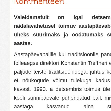
Kommenteeri
Vaieldamatult on igal detsem
nädalavahetusel toimuv aastapäevabal
üheks suurimaks ja oodatumaks s
aastas.
Aastapäevaballile kui traditsioonile pan
tolleaegse direktori Konstantin Treffner
paljude teiste traditsioonidega, juhtus 
et nõukogude võimu tulekuga kadus 
kavast. 1990. a detsembris toimus ül
kooli sünnipäevale pühendatud ball, mi
aastaga kasvanud aina suurej