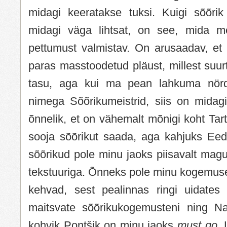
midagi keeratakse tuksi. Kuigi sõõri
midagi väga lihtsat, on see, mida me
pettumust valmistav. On arusaadav, et
paras masstoodetud pläust, millest suurt
tasu, aga kui ma pean lahkuma nörd
nimega Sõõrikumeistrid, siis on midagi
õnnelik, et on vähemalt mõnigi koht Tart
sooja sõõrikut saada, aga kahjuks Eede
sõõrikud pole minu jaoks piisavalt magu
tekstuuriga. Õnneks pole minu kogemuse
kehvad, sest pealinnas ringi uidates
maitsvate sõõrikukogemusteni ning N
kohvik Pontšik on minu jaoks
must go
.