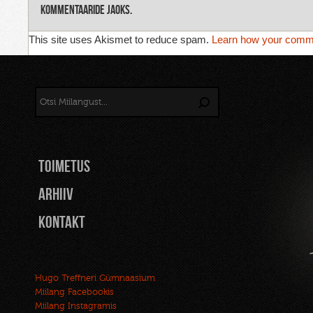
kommentaaride jaoks.
This site uses Akismet to reduce spam.
Learn how your comme
TOIMETUS
Arhiiv
Kontakt
Hugo Treffneri Gümnaasium
Miilang Facebookis
Miilang Instagramis