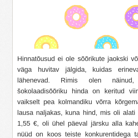
Hinnatõusud ei ole sõõrikute jaokski v
väga huvitav jälgida, kuidas erineva
lähenevad. Rimis olen näinud, 
šokolaadisõõriku hinda on keritud vi
vaikselt pea kolmandiku võrra kõrgem
lausa naljakas, kuna hind, mis oli alati
1,55 €, oli ühel päeval järsku alla ka
nüüd on koos teiste konkurentidega t