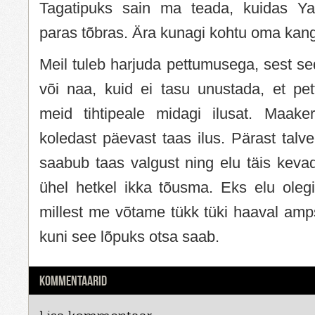
Tagatipuks sain ma teada, kuidas Ya
paras tõbras. Ära kunagi kohtu oma kan
Meil tuleb harjuda pettumusega, sest sed
või naa, kuid ei tasu unustada, et pe
meid tihtipeale midagi ilusat. Maake
koledast päevast taas ilus. Pärast talv
saabub taas valgust ning elu täis keva
ühel hetkel ikka tõusma. Eks elu oleg
millest me võtame tükk tüki haaval ampse
kuni see lõpuks otsa saab.
KOMMENTAARID