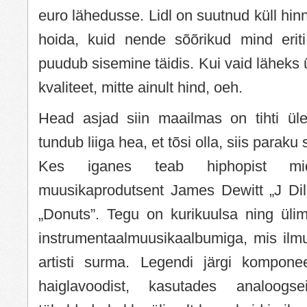
euro lähedusse. Lidl on suutnud küll hin
hoida, kuid nende sõõrikud mind eriti 
puudub sisemine täidis. Kui vaid läheks 
kvaliteet, mitte ainult hind, oeh.
Head asjad siin maailmas on tihti ülei
tundub liiga hea, et tõsi olla, siis paraku 
Kes iganes teab hiphopist mi
muusikaprodutsent James Dewitt „J Dil
„Donuts”. Tegu on kurikuulsa ning ülim
instrumentaalmuusikaalbumiga, mis il
artisti surma. Legendi järgi kompone
haiglavoodist, kasutades analoogs