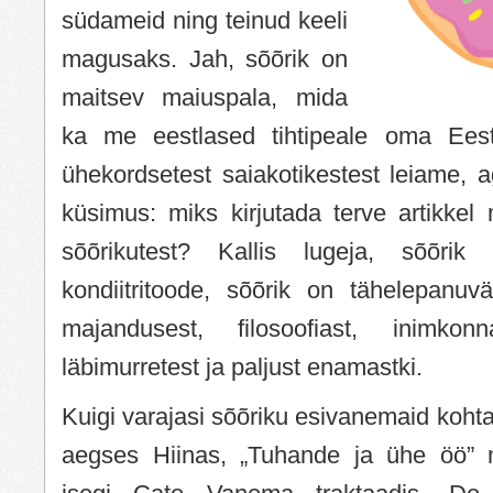
südameid ning teinud keeli
magusaks. Jah, sõõrik on
maitsev maiuspala, mida
ka me eestlased tihtipeale oma Eest
ühekordsetest saiakotikestest leiame, ag
küsimus: miks kirjutada terve artikkel
sõõrikutest? Kallis lugeja, sõõrik
kondiitritoode, sõõrik on tähelepanuvä
majandusest, filosoofiast, inimkonna
läbimurretest ja paljust enamastki.
Kuigi varajasi sõõriku esivanemaid koh
aegses Hiinas, „Tuhande ja ühe öö” m