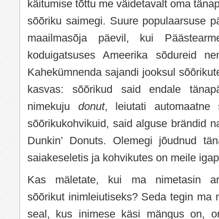
käitumise tõttu me väidetavalt oma tän
sõõriku saimegi. Suure populaarsuse pä
maailmasõja päevil, kui Päästearme
koduigatsuses Ameerika sõdureid ne
Kahekümnenda sajandi jooksul sõõrikute
kasvas: sõõrikud said endale tänapä
nimekuju
donut
, leiutati automaatne 
sõõrikukohvikuid, said alguse brändid 
Dunkin’ Donuts. Olemegi jõudnud tän
saiakeseletis ja kohvikutes on meile ig
Kas mäletate, kui ma nimetasin arti
sõõrikut inimleiutiseks? Seda tegin ma n
seal, kus inimese käsi mängus on, on