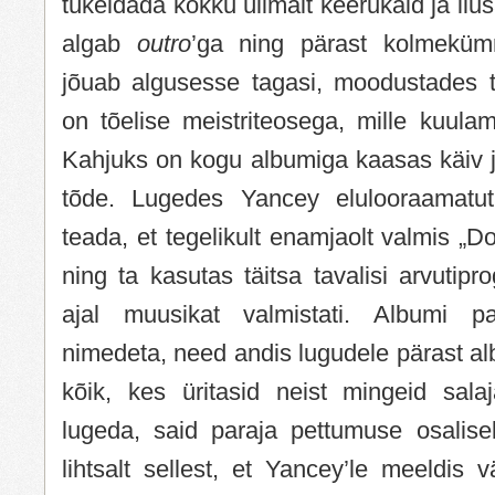
tükeldada kokku ülimalt keerukaid ja ilu
algab
outro
’ga ning pärast kolmekümm
jõuab algusesse tagasi, moodustades ts
on tõelise meistriteosega, mille kuulami
Kahjuks on kogu albumiga kaasas käiv j
tõde. Lugedes Yancey elulooraamatut 
teada, et tegelikult enamjaolt valmis „
ning ta kasutas täitsa tavalisi arvutipr
ajal muusikat valmistati. Albumi p
nimedeta, need andis lugudele pärast alb
kõik, kes üritasid neist mingeid sala
lugeda, said paraja pettumuse osalisek
lihtsalt sellest, et Yancey’le meeldis 