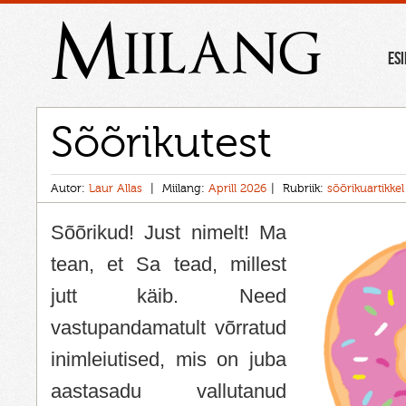
Miilang
ES
Sõõrikutest
Autor:
Laur Allas
Miilang:
Aprill 2026
Rubriik:
sõõrikuartikkel
Sõõrikud! Just nimelt! Ma
tean, et Sa tead, millest
jutt käib. Need
vastupandamatult võrratud
inimleiutised, mis on juba
aastasadu vallutanud