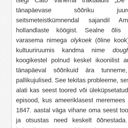
isegi Cato Vanema traktaadis „De a
tänapäevase sõõriku juur
seitsmeteistkümnendal sajandil Am
hollandlaste köögist. Sealne õlis 
varasema nimega
olykoek
(õline kook
kultuuriruumis kandma nime
dough
koogikestel polnud keskel ikoonilist a
tänapäeval sõõrikuid ära tunneme
pallikujulised. See tekitas probleeme, se
alati kas seest toored või üleküpsetatud
episood, kus ameeriklasest meremees 
1847. aastal väga vihane oma seest too
ja otsustas need keskelt õõnestada.