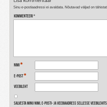
Lisa kommentaar
Sinu e-postiaadressi ei avaldata.
Nõutavad väljad on tähista
Kommenteeri
*
*
Nimi
*
E-post
Veebileht
Salvesta minu nimi, e-posti- ja veebiaadress sellesse veebilehit