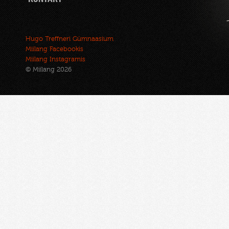
Hugo Treffneri Gümnaasium
Miilang Facebookis
Miilang Instagramis
© Miilang 2026