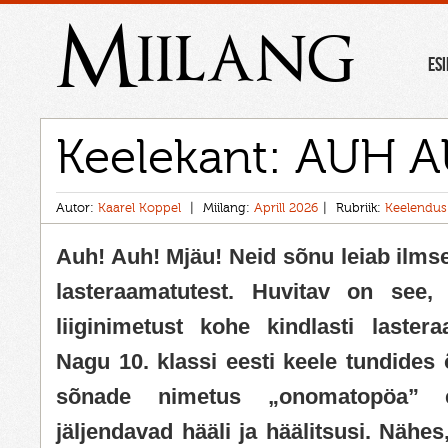
Miilang
ES
Keelekant: AUH 
Autor:
Kaarel Koppel
Miilang:
Aprill 2026
Rubriik:
Keelendus
Auh! Auh! Mjäu! Neid sõnu leiab ilmse
lasteraamatutest. Huvitav on see
liiginimetust kohe kindlasti lastera
Nagu 10. klassi eesti keele tundides
sõnade nimetus „onomatopöa” 
jäljendavad hääli ja häälitsusi. Nähe