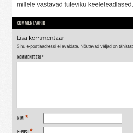
millele vastavad tuleviku keeleteadlased
KOMMENTAARID
Lisa kommentaar
Sinu e-postiaadressi ei avaldata.
Nõutavad väljad on tähista
Kommenteeri
*
*
Nimi
*
E-post