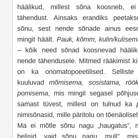
häälikud, millest sõna koosneb, ei
tähendust. Ainsaks erandiks peetakse
sõnu, sest nende sõnade ainus eesm
mingit häält.
Pauk, kõmm, kulin/kulisem
– kõik need sõnad koosnevad hääliku
nende tähendusele. Mitmed rääkimist ki
on ka onomatopoeetilised. Selliste
kuuluvad
mõmisema, sosistama, rö
pomisema
, mis mingil segasel põhjuse
samast tüvest, millest on tulnud ka
nimisõnasid, mille päritolu on tõenäolise
Ma ei mõtle sõnu nagu „haugatus”, mi
helisid, vaid sõnu nagu „mull”, mis