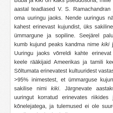
Buba ja kiki on kaks pseudosõna, mille 
aastal teadlased V. S. Ramachandran
oma uuringu jaoks. Nende uuringus näid
kahest erinevast kujundist, üks sakiline
ümmargune ja sopiline. Seejärel palut
kumb kujund peaks kandma nime
kiki
Uuringu jaoks võrreldi kahte erinevat
keele rääkijaid Ameerikas ja tamili kee
Sõltumata erinevatest kultuuridest vas
>95% inimestest, et ümmarguse kuju
sakilise nimi
kiki
. Järgnevate aasta
uuringut korratud erinevates riikides 
kõnelejatega, ja tulemused ei ole suur