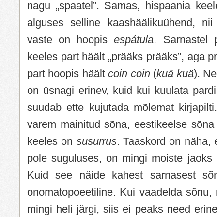
nagu „spaatel”. Samas, hispaania keele
alguses selline kaashäälikuühend, nii
vaste on hoopis
espátula
. Sarnastel 
keeles part häält „prääks prääks”, aga p
part hoopis häält
coin coin
(
kuä kuä
). N
on üsnagi erinev, kuid kui kuulata pardi h
suudab ette kujutada mõlemat kirjapilt
varem mainitud sõna, eestikeelse sõna 
keeles on
susurrus
. Taaskord on näha, 
pole suguluses, on mingi mõiste jaoks
Kuid see näide kahest sarnasest sõ
onomatopoeetiline. Kui vaadelda sõnu, m
mingi heli järgi, siis ei peaks need eri