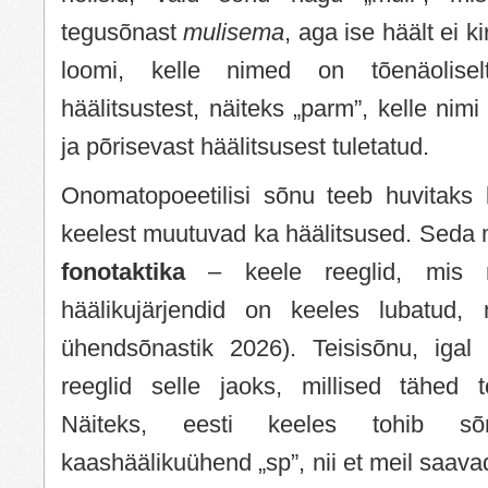
tegusõnast
mulisema
, aga ise häält ei k
loomi, kelle nimed on tõenäolisel
häälitsustest, näiteks „parm”, kelle nim
ja põrisevast häälitsusest tuletatud.
Onomatopoeetilisi sõnu teeb huvitaks k
keelest muutuvad ka häälitsused. Seda 
fonotaktika
– keele reeglid, mis m
häälikujärjendid on keeles lubatud, 
ühendsõnastik 2026). Teisisõnu, igal
reeglid selle jaoks, millised tähed to
Näiteks, eesti keeles tohib sõ
kaashäälikuühend „sp”, nii et meil saava