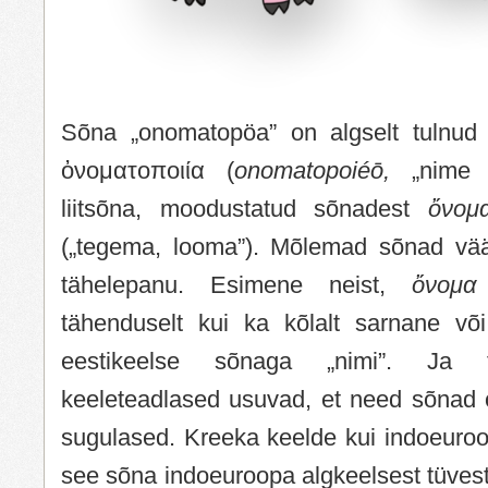
Sõna „onomatopöa” on algselt tulnud 
ὀνοματοποιία (
onomatopoiéō,
„nime
liitsõna, moodustatud sõnadest
ὄνο
(„tegema, looma”). Mõlemad sõnad vää
tähelepanu. Esimene neist,
ὄνομ
tähenduselt kui ka kõlalt sarnane võ
eestikeelse sõnaga „nimi”. Ja tõ
keeleteadlased usuvad, et need sõnad o
sugulased. Kreeka keelde kui indoeuroo
see sõna indoeuroopa algkeelsest tüves