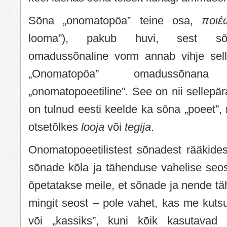
Sõna „onomatopöa” teine osa,
ποι
looma”), pakub huvi, sest sõ
omadussõnaline vorm annab vihje sell
„Onomatopöa” omadussõnan
„onomatopoeetiline”. See on nii sellepär
on tulnud eesti keelde ka sõna „poeet”
otsetõlkes
looja
või
tegija
.
Onomatopoeetilistest sõnadest rääkides
sõnade kõla ja tähenduse vahelise seose
õpetatakse meile, et sõnade ja nende tä
mingit seost – pole vahet, kas me kuts
või „kassiks”, kuni kõik kasutava