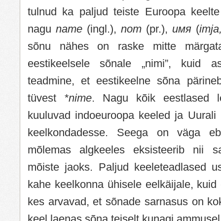
tulnud ka paljud teiste Euroopa keel
nagu
name
(ingl.),
nom
(pr.),
имя
(
imja
sõnu nähes on raske mitte märgat
eestikeelsele sõnale „nimi”, kuid 
teadmine, et eestikeelne sõna pärineb
tüvest
*nime
. Nagu kõik eestlased lo
kuuluvad indoeuroopa keeled ja Uurali 
keelkondadesse. Seega on väga eba
mõlemas algkeeles eksisteerib nii 
mõiste jaoks. Paljud keeleteadlased us
kahe keelkonna ühisele eelkäijale, kuid 
kes arvavad, et sõnade sarnasus on ko
keel laenas sõna teiselt kunagi ammusel