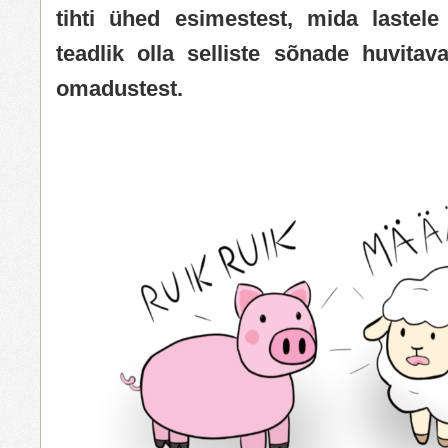
tihti ühed esimestest, mida lastele
teadlik olla selliste sõnade huvitavat
omadustest.