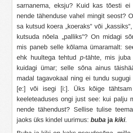
sarnanema, eksju? Kuid kas tõesti ei
nende tähenduse vahel mingit seost? Ol
sa kutsud koera „koeraks” või „kassiks”
kutsuda nõela „palliks”? On midagi sõn
mis paneb selle kõlama ümaramalt: see
ehk huultega tehtud
p
-tähte, mis juba
kuidagi ümar; selle sõna ainus täishää
madal tagavokaal ning ei tundu sugugi n
[e:] või isegi [i:]. Üks kõige tähtsam
keeleteaduses ongi just see: kui palju
nende tähendust? Sellise tulise teem
jaoks üks kindel uurimus:
buba
ja
kiki
.