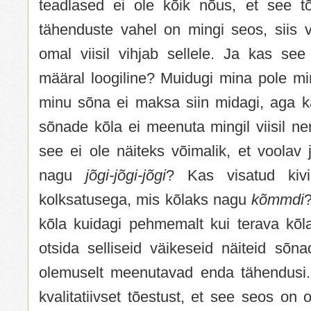
teadlased ei ole kõik nõus, et see tõ
tähenduste vahel on mingi seos, siis 
omal viisil vihjab sellele. Ja kas see
määral loogiline? Muidugi mina pole mi
minu sõna ei maksa siin midagi, aga ka
sõnade kõla ei meenuta mingil viisil n
see ei ole näiteks võimalik, et voolav 
nagu
jõgi-jõgi-jõgi
? Kas visatud kiv
kolksatusega, mis kõlaks nagu
kõmmdi
kõla kuidagi pehmemalt kui terava kõla
otsida selliseid väikeseid näiteid sõn
olemuselt meenutavad enda tähendusi.
kvalitatiivset tõestust, et see seos on