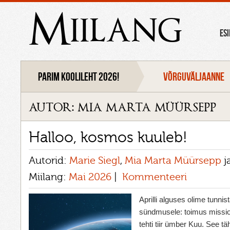
Miilang
ES
Parim koolileht 2026!
VÕRGUVÄLJAANNE
autor: mia marta müürsepp
Halloo, kosmos kuuleb!
Autorid:
Marie Siegl
,
Mia Marta Müürsepp
j
Miilang:
Mai 2026
Kommenteeri
Aprilli alguses olime tunnist
sündmusele: toimus missioo
tehti tiir ümber Kuu. See t