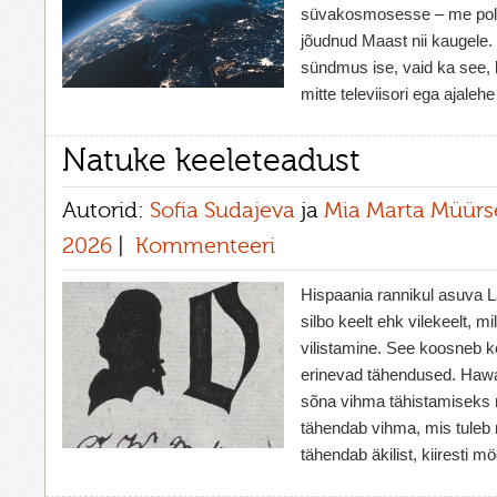
süvakosmosesse – me pole
jõudnud Maast nii kaugele. 
sündmus ise, vaid ka see, 
mitte televiisori ega ajale
Natuke keeleteadust
Autorid:
Sofia Sudajeva
ja
Mia Marta Müür
2026
Kommenteeri
Hispaania rannikul asuva 
silbo keelt ehk vilekeelt, 
vilistamine. See koosneb ke
erinevad tähendused. Hawa
sõna vihma tähistamiseks 
tähendab vihma, mis tuleb 
tähendab äkilist, kiiresti