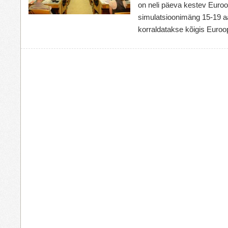
on neli päeva kestev Euro
simulatsioonimäng 15-19 aa
korraldatakse kõigis Euroop