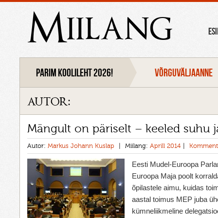
Miilang
ES
Parim koolileht 2026!
VÕRGUVÄLJAANNE
autor:
Mängult on päriselt – keeled suhu ja
Autor:
Markus Johann Kuslap
Miilang:
Aprill 2014
Kommente
Eesti Mudel-Euroopa Par
Euroopa Maja poolt korrald
õpilastele aimu, kuidas to
aastal toimus MEP juba üh
kümneliikmeline delegatsi