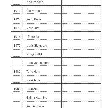
Inna Rebane
1972
Ülo Mander
1974
Anne Rutto
1975
Mare Just
1976
Tõnis Örd
1979
Maris Steinberg
Margus Ulst
Tiina Vanaaseme
1981
Tõnu Hein
Mairi Järve
1983
Terje Alop
Galina Kazmina
Anu Kippasto