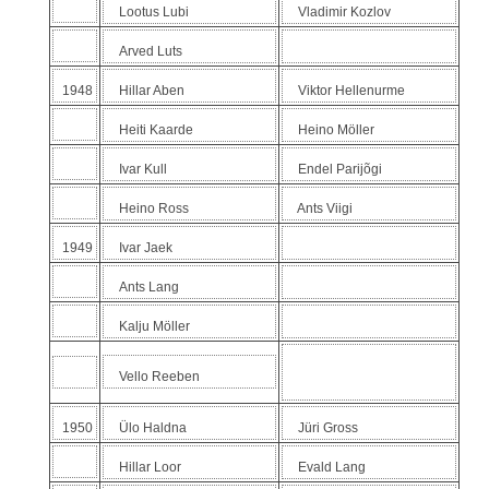
Lootus Lubi
Vladimir Kozlov
Arved Luts
1948
Hillar Aben
Viktor Hellenurme
Heiti Kaarde
Heino Möller
Ivar Kull
Endel Parijõgi
Heino Ross
Ants Viigi
1949
Ivar Jaek
Ants Lang
Kalju Möller
------------------------------------
Vello Reeben
-------
1950
Ülo Haldna
Jüri Gross
Hillar Loor
Evald Lang