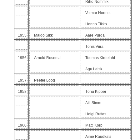
Riho Nõmmik
Volmar Normet
Henno Tikko
1955
Maido Sikk
Aare Purga
Tõnis Viira
1956
Arnold Rosental
Toomas Kirdelaht
Agu Laisk
1957
Peeter Loog
1958
Tõnu Kipper
Aili Simm
Helgi Ruttas
1960
Matti Korp
Aime Raudkats