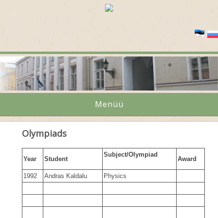
Menüü
Olympiads
Subject/Olympiad
Year
Student
Award
1992
Andras Kaldalu
Physics