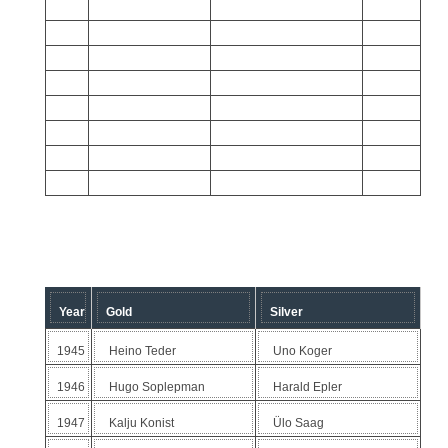
E
Year
Gold
Silver
1945
Heino Teder
Uno Koger
1946
Hugo Soplepman
Harald Epler
1947
Kalju Konist
Ülo Saag