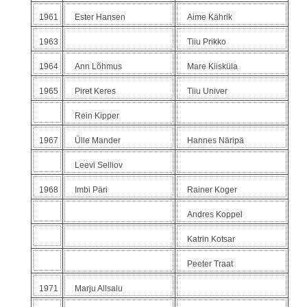
1961
Ester Hansen
Aime Kährik
1963
Tiiu Prikko
1964
Ann Lõhmus
Mare Kiisküla
1965
Piret Keres
Tiiu Univer
Rein Kipper
1967
Ülle Mander
Hannes Näripä
Leevi Selliov
1968
Imbi Päri
Rainer Koger
Andres Koppel
Katrin Kotsar
Peeter Traat
1971
Marju Allsalu