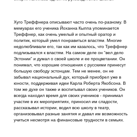
Хуго Треффнера описывают часто очень по-разному. В
мемуарах его ученика Йоханна Кыппа упоминается
Треффнер, как очень умелый и опытный оратор и
политик, который умел понравиться властям. Многие
недолюбливали его, так как им казалось, что Треффнер
подлизывался к властям. На самом деле он “вел дело
Эстонии” и думал о своей школе и ее процветании. Он
понимал, что хорошие отношения с русскими принесут
большую свободу эстонцам. Тем не менее, он не
забывал национальный дух, который приобрел уже в
юности, поддерживая идеи Карла Роберта Якобсона. В
том же духе он также и воспитывал своих учеников. Он
всегда находил время для своих учеников - принимал
участие в их мероприятиях, приносил им сладости,
рассказывал истории, водил всю школу в театр,
организовывал разные занятия и давал им возможность
учиться несмотря на финансовые трудности в семьях.