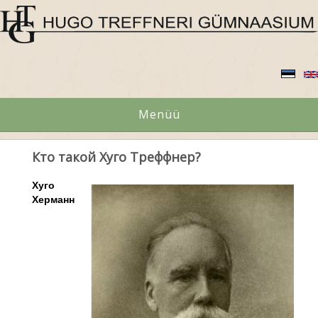
Menüü
Кто такой Хуго Треффнер?
Хуго
Херманн