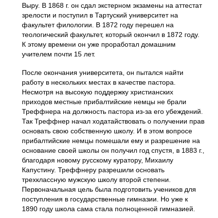
Выру. В 1868 г. он сдал экстерном экзамены на аттестат
зрелости и поступил в Тартуский университет на
факультет филологии. В 1872 году перешел на
теологический факультет, который окончил в 1872 году.
К этому времени он уже проработал домашним
учителем почти 15 лет.
После окончания университета, он пытался найти
работу в нескольких местах в качестве пастора.
Несмотря на высокую поддержку христианских
приходов местные прибалтийские немцы не брали
Треффнера на должность пастора из-за его убеждений.
Так Треффнер начал ходатайствовать о получении прав
основать свою собственную школу. И в этом вопросе
прибалтийские немцы помешали ему и разрешение на
основание своей школы он получил год спустя, в 1883 г.,
благодаря новому русскому куратору, Михаилу
Капустину. Треффнеру разрешили основать
трехклассную мужскую школу второй степени.
Первоначальная цель была подготовить учеников для
поступления в государственные гимназии. Но уже к
1890 году школа сама стала полноценной гимназией.