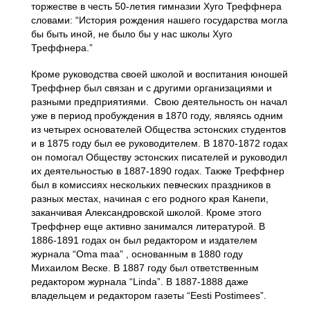
торжестве в честь 50-летия гимназии Хуго Треффнера
словами: “История рождения нашего государства могла
бы быть иной, не было бы у нас школы Хуго
Треффнера.”
Кроме руководства своей школой и воспитания юношей
Треффнер был связан и с другими организациями и
разными предприятиями. Свою деятельность он начал
уже в период пробуждения в 1870 году, являясь одним
из четырех основателей Общества эстонских студентов
и в 1875 году был ее руководителем. В 1870-1872 годах
он помогал Обществу эстонских писателей и руководил
их деятельностью в 1887-1890 годах. Также Треффнер
был в комиссиях нескольких певческих праздников в
разных местах, начиная с его родного края Канепи,
заканчивая Александровской школой. Кроме этого
Треффнер еще активно занимался литературой. В
1886-1891 годах он был редактором и издателем
журнала “Oma maa” , основанным в 1880 году
Михаилом Веске. В 1887 году был ответственным
редактором журнала “Linda”. В 1887-1888 даже
владельцем и редактором газеты “Eesti Postimees”.