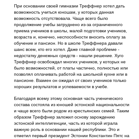
При основании своей гимназии Треффнер хотел дать
возможность учиться юношам, у которых данная
возможность отсутствовала. Чаще всего было
продолжение учебы затруднено из-за ограниченного
приема учеников в школы, малой подготовки учеников,
возраста и, конечно, неспособности вносить оплату за
обучение и пансион. Но в школе Треффнера давали
шанс всем, кто его хотел. Даже главной проблеме -
недостатку денежных средств - нашли решение. Хуго
Треффнер освобождал многих учеников, у которых не
было возможностей, от платы частично, полностью или
позволял оплачивать работой на школьной кухне или в
пансионе. Взамен он ожидал от своих учеников только
хороших результатов и успеваемости в учебе.
Благодаря всему этому основная часть ученического
состава состояла из юношей эстонской национальности
и чаще всего были родом из крестьянских семей. Таким
образом Треффнер заложил основу зарождению
эстонской интеллигенции, часть из которой играла
важную роль в основании нашей республики. Это и
отметил первый президент Эстонии Константин Пятс на