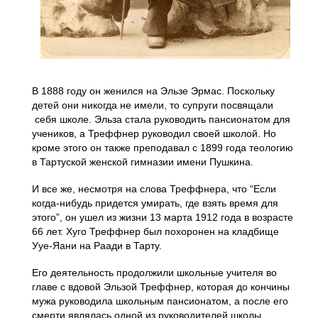
В 1888 году он женился на Эльзе Эрмас. Поскольку
детей они никогда не имели, то супруги посвящали
себя школе. Эльза стала руководить пансионатом для
учеников, а Треффнер руководил своей школой. Но
кроме этого он также преподавал с 1899 года теологию
в Тартуской женской гимназии имени Пушкина.
И все же, несмотря на слова Треффнера, что “Если
когда-нибудь придется умирать, где взять время для
этого”, он ушел из жизни 13 марта 1912 года в возрасте
66 лет. Хуго Треффнер был похоронен на кладбище
Ууе-Яани на Раади в Тарту.
Его деятельность продолжили школьные учителя во
главе с вдовой Эльзой Треффнер, которая до кончины
мужа руководила школьным пансионатом, а после его
смерти являлась одной из руководителей школы.