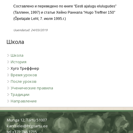
Составлено и переведено по книге “Eesti ajalugu elulugudes”
(Таллинн, 1997) и статье Хейно Раннапа “Hugo Treffner 150”
(Õpetajate Leht, 7. июля 1995.г.)
Uuendatud: 24/03/2019
Школа
Школа
История
Хуго Треффнер
Время уроков
После уроков
Ученические правила
Традиции
Направление
Munga 12, Tartu 51007
kantselei@htg.tartu.ee
tel +372 746 1715