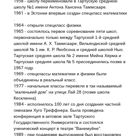
1958
- школу переименовали в Тартускую среднюю
школу №1 имени Антона Хансена Таммсааре.
1961
- в Эстонии впервые создан спецкласс математики
.
1964
- открыли спецкласс физики.
1965
- состоялось первое соревнование пяти школ,
первоначально только между Тартуской 1-й средней
школой имени А. Х. Таммсааре, Вильяндиской средней
школой № 1 им. К. Р. Якобсона и средней школой Ныо.
Тартуская средняя школа № 2 имени Мийна Хярма и
Тартуская средняя школа № 5 присоединились позже в
1967 году.
1969
- спецклассы математики и физики были
объединены в реальный класс.
1977
- начальные классы перевели в так называемый
“маленький дом” на улице Лай 28 (позже школа
Кесклинна).
1984
- исполнилось 100 лет со дня создания частной
гимназии Хуго Треффнера. Была проведена
конференция в актовом зале Тартуского
Государственного Университета и состоялся
ученический концерт в театре "Ванемуйне".
1989
- при поддержке выпускников был восстановлен