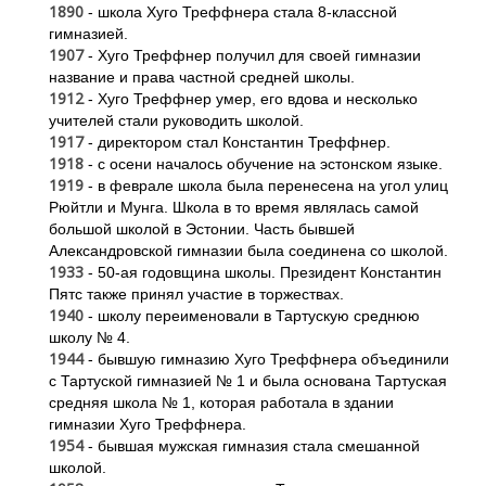
1890
- школа Хуго Треффнера стала 8-классной
гимназией.
1907
- Хуго Треффнер получил для своей гимназии
название и права частной средней школы.
1912
- Хуго Треффнер умер, его вдова и несколько
учителей стали руководить школой.
1917
- директором стал Константин Треффнер.
1918
- с осени началось обучение на эстонском языке.
1919
- в феврале школа была перенесена на угол улиц
Рюйтли и Мунга. Школа в то время являлась самой
большой школой в Эстонии. Часть бывшей
Александровской гимназии была соединена со школой.
1933
- 50-ая годовщина школы. Президент Константин
Пятс также принял участие в торжествах.
1940
- школу переименовали в Тартускую среднюю
школу № 4.
1944
- бывшую гимназию Хуго Треффнера объединили
с Тартуской гимназией № 1 и была основана Тартуская
средняя школа № 1, которая работала в здании
гимназии Хуго Треффнера.
1954
- бывшая мужская гимназия стала смешанной
школой.