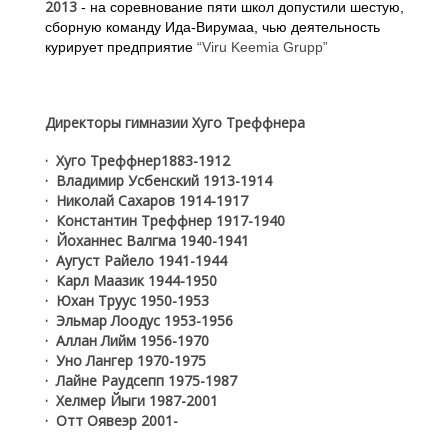
2013
- на соревнование пяти школ допустили шестую,
сборную команду Ида-Вирумаа, чью деятельность
курирует предприятие
“
Viru Keemia Grupp”
Директоры гимназии Хуго Треффнера
· Хуго Треффнер1883-1912
· Владимир Ус
бе
нский 1913-1914
· Николай Сахаров 1914-1917
· Константин Треффнер 1917-1940
· Йоханнес Валгма 1940-1941
· Аугуст Райело 1941-1944
· Карл Маазик 1944-1950
· Юхан Труус 1950-1953
· Эльмар Лоодус 1953-1956
· Аллан Лийм 1956-1970
· Уно Лангер 1970-1975
· Лайне Раудсепп 1975-1987
· Хелмер Йыги 1987-2001
· Отт
Оявеэр
2001-