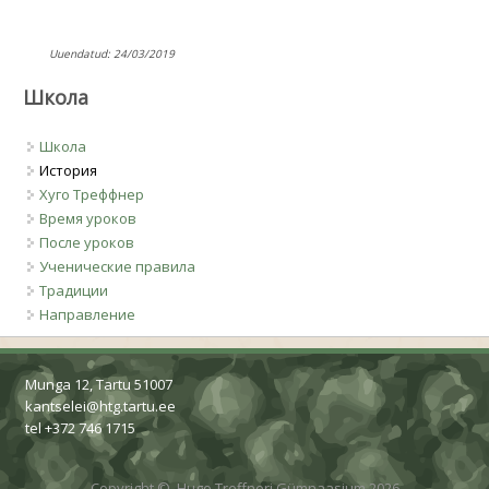
Uuendatud: 24/03/2019
Школа
Школа
История
Хуго Треффнер
Время уроков
После уроков
Ученические правила
Традиции
Направление
Munga 12, Tartu 51007
kantselei@htg.tartu.ee
tel +372 746 1715
Copyright ©, Hugo Treffneri Gümnaasium 2026