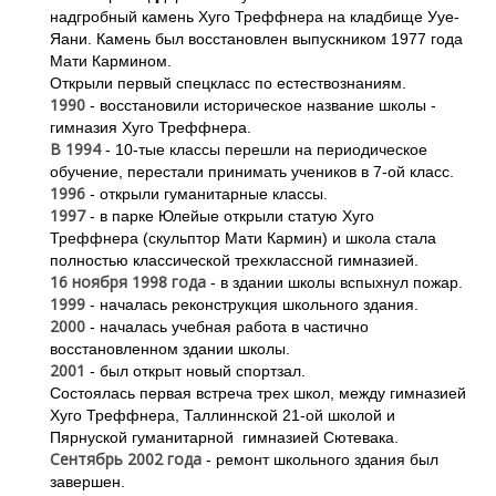
надгробный камень Хуго Треффнера на кладбище Ууе-
Яани. Камень был восстановлен выпускником 1977 года
Мати Кармином.
Открыли первый спецкласс по естествознаниям.
1990
- восстановили историческое название школы -
гимназия Хуго Треффнера.
В 1994
- 10-тые классы перешли на периодическое
обучение, перестали принимать учеников в 7-ой класс.
1996
- открыли гуманитарные классы.
1997
- в парке Юлейые открыли статую Хуго
Треффнера (скульптор Мати Кармин) и школа стала
полностью классической трехклассной гимназией.
16 ноября 1998 года
- в здании школы вспыхнул пожар.
1999
- началась реконструкция школьного здания.
2000
- началась учебная работа в частично
восстановленном здании школы.
2001
- был открыт новый спортзал.
Состоялась первая встреча трех школ, между гимназией
Хуго Треффнера, Таллиннской 21-ой школой и
Пярнуской гуманитарной гимназией Сютевака.
Сентябрь 2002 года
- ремонт школьного здания был
завершен.