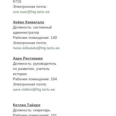
6716
Электронная почта:
uve.saar@htg.tartu.ee
Хейво Киккатало
Должность: системный
администратор
Рабочее помещение: 140
Электронная почта:
heivo.kikkatalo@htg.tartu.ee
Ааре Ристикиви
Должность: руководитель
по развитию, учитель
истории
Рабочее помещение: 104
Электронная почта:
aare.ristikivi@htg.tartu.ee
Кетлин Тайдре
Должность: секретарь
Рабочее помещение: 101