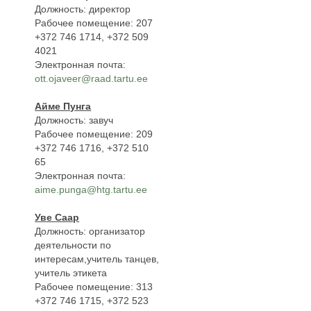
Должность: директор
Рабочее помещение: 207
+372 746 1714, +372 509
4021
Электронная почта:
ott.ojaveer@raad.tartu.ee
Айм
е Пунга
Должность: завуч
Рабочее помещение: 209
+372 746 1716, +372 510
65
Электронная почта:
aime.punga@htg.tartu.ee
Уве Саар
Должность: организатор
деятельности по
интересам,учитель танцев,
учитель этикета
Рабочее помещение: 313
+372 746 1715, +372 523