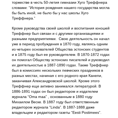
торжестве в честь 50-летия гимназии Хуго Треффнера
словами: “История рождения нашего государства могла
бы быть иной, не было бы у нас школы Хуго
Треффнера.”
Кроме руководства своей школой и воспитания юношей
Треффнер был связан и с другими организациями и
разными предприятиями. Свою деятельность он начал
уже в период пробуждения в 1870 году, являясь одним
из четырех основателей Общества эстонских студентов
и в 1875 году был ее руководителем. В 1870-1872 годах
он помогал Обществу эстонских писателей и руководил
их деятельностью в 1887-1890 годах. Также Треффнер
был в комиссиях нескольких певческих праздников в
разных местах, начиная с его родного края Канепи,
заканчивая Александровской школой. Кроме этого
Треффнер еще активно занимался литературой. В
1886-1891 годах он был редактором и издателем
журнала “Oma maa” , основанным в 1880 году
Михаилом Веске. В 1887 году был ответственным
редактором журнала “Linda”. В 1887-1888 даже
владельцем и редактором газеты “Eesti Postimees”.