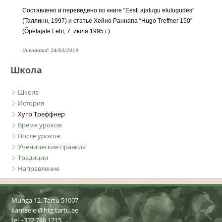
Составлено и переведено по книге “Eesti ajalugu elulugudes”
(Таллинн, 1997) и статье Хейно Раннапа “Hugo Treffner 150”
(Õpetajate Leht, 7. июля 1995.г.)
Uuendatud: 24/03/2019
Школа
Школа
История
Хуго Треффнер
Время уроков
После уроков
Ученические правила
Традиции
Направление
Munga 12, Tartu 51007
kantselei@htg.tartu.ee
tel +372 746 1715