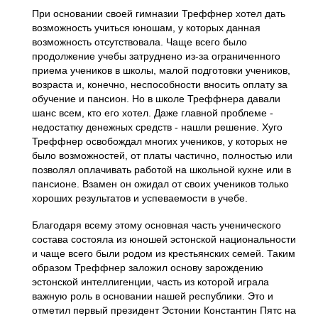
При основании своей гимназии Треффнер хотел дать
возможность учиться юношам, у которых данная
возможность отсутствовала. Чаще всего было
продолжение учебы затруднено из-за ограниченного
приема учеников в школы, малой подготовки учеников,
возраста и, конечно, неспособности вносить оплату за
обучение и пансион. Но в школе Треффнера давали
шанс всем, кто его хотел. Даже главной проблеме -
недостатку денежных средств - нашли решение. Хуго
Треффнер освобождал многих учеников, у которых не
было возможностей, от платы частично, полностью или
позволял оплачивать работой на школьной кухне или в
пансионе. Взамен он ожидал от своих учеников только
хороших результатов и успеваемости в учебе.
Благодаря всему этому основная часть ученического
состава состояла из юношей эстонской национальности
и чаще всего были родом из крестьянских семей. Таким
образом Треффнер заложил основу зарождению
эстонской интеллигенции, часть из которой играла
важную роль в основании нашей республики. Это и
отметил первый президент Эстонии Константин Пятс на