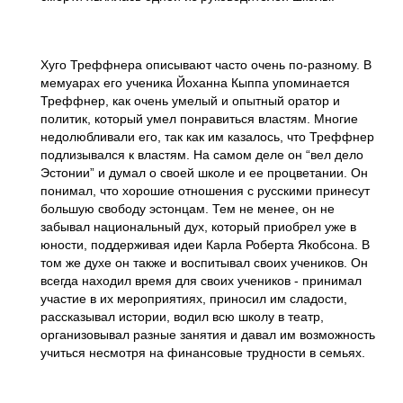
Хуго Треффнера описывают часто очень по-разному. В
мемуарах его ученика Йоханна Кыппа упоминается
Треффнер, как очень умелый и опытный оратор и
политик, который умел понравиться властям. Многие
недолюбливали его, так как им казалось, что Треффнер
подлизывался к властям. На самом деле он “вел дело
Эстонии” и думал о своей школе и ее процветании. Он
понимал, что хорошие отношения с русскими принесут
большую свободу эстонцам. Тем не менее, он не
забывал национальный дух, который приобрел уже в
юности, поддерживая идеи Карла Роберта Якобсона. В
том же духе он также и воспитывал своих учеников. Он
всегда находил время для своих учеников - принимал
участие в их мероприятиях, приносил им сладости,
рассказывал истории, водил всю школу в театр,
организовывал разные занятия и давал им возможность
учиться несмотря на финансовые трудности в семьях.