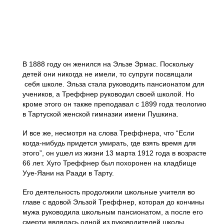
В 1888 году он женился на Эльзе Эрмас. Поскольку
детей они никогда не имели, то супруги посвящали
себя школе. Эльза стала руководить пансионатом для
учеников, а Треффнер руководил своей школой. Но
кроме этого он также преподавал с 1899 года теологию
в Тартуской женской гимназии имени Пушкина.
И все же, несмотря на слова Треффнера, что “Если
когда-нибудь придется умирать, где взять время для
этого”, он ушел из жизни 13 марта 1912 года в возрасте
66 лет. Хуго Треффнер был похоронен на кладбище
Ууе-Яани на Раади в Тарту.
Его деятельность продолжили школьные учителя во
главе с вдовой Эльзой Треффнер, которая до кончины
мужа руководила школьным пансионатом, а после его
смерти являлась одной из руководителей школы.