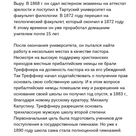
Выру. В 1868 г. он сдал экстерном экзамены на аттестат
зрелости и поступил в Тартуский университет на
факультет филологии. В 1872 году перешел на
теологический факультет, который окончил в 1872 году.
К этому времени он уже проработал домашним
учителем почти 15 лет.
После окончания университета, он пытался найти
работу в нескольких местах в качестве пастора.
Несмотря на высокую поддержку христианских
приходов местные прибалтийские немцы не брали
Треффнера на должность пастора из-за его убеждений.
Так Треффнер начал ходатайствовать о получении прав
основать свою собственную школу. И в этом вопросе
прибалтийские немцы помешали ему и разрешение на
основание своей школы он получил год спустя, в 1883 г.,
благодаря новому русскому куратору, Михаилу
Капустину. Треффнеру разрешили основать
трехклассную мужскую школу второй степени.
Первоначальная цель была подготовить учеников для
поступления в государственные гимназии. Но уже к
1890 году школа сама стала полноценной гимназией.