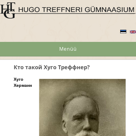
Menüü
Кто такой Хуго Треффнер?
Хуго
Херманн