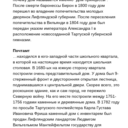
После смерти баронессы Бирон в 1800 году дом
перешел во владение попечительства молодых
дворянок Лифляндской губернии. После переселения
попечительства в Вильянди в 1804 году дом был
передан указом императора Александра I в
расположение новосозданной Тартуской губернской
гимназии.
Почтамт
…находился в юго-западной части школьного квартала,
в которой на настоящее время находится школьная
столовая. В 1680-ых на южную сторону квартала
построили очень представительный дом. У дома был 9-
стерженный фронт и двусторонняя открытая лестница,
поднимавшаяся к центральной двери. Скорее всего, это
роскошное здание, как и сам город, не пережило
Северную войну. На его месте построили между 1751-
1756 годами каменные и деревянные дома. В 1782 году
по просьбе Тартуского почтмейстера Карла Густава
Ивановича Фриша каменный дом с инвентарем был
продан Лифляндским ландартом Людвигом
Вильгельмом Мантейфельтом государству для