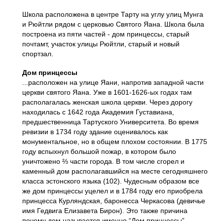
Школа расположена в центре Тарту на углу улиц Мунга
и Рюйтли рядом с церковью Святого Яана. Школа была
построена из пяти частей - дом принцессы, старый
почтамт, участок улицы Рюйтли, старый и новый
спортзал.
Дом принцессы
...расположен на улице Яани, напротив западной части
церкви святого Яана. Уже в 1601-1626-ых годах там
располагалась женская школа церкви. Через дорогу
находилась с 1642 года Академия Густавиана,
предшественница Тартуского Университета. Во время
ревизии в 1734 году здание оценивалось как
монументальное, но в общем плохом состоянии. В 1775
году вспыхнул большой пожар, в котором было
уничтожено ⅔ части города. В том числе сгорел и
каменный дом располагавшийся на месте сегодняшнего
класса эстонского языка (102). Чудесным образом все
же дом принцессы уцелел и в 1784 году его приобрела
принцесса Курляндская, баронесса Черкасова (девичье
имя Гедвига Елизавета Бирон). Это также причина
почему дом называется именно “Дом принцессы”.