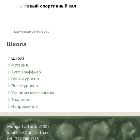
Новый спортивный зал
Uuendatud: 24/03/2019
Школа
Школа
История
Хуго Треффнер
Время уроков
После уроков
Ученические правила
Традиции
Направление
Munga 12, Tartu 51007
kantselei@htg.tartu.ee
tel +372 746 1715