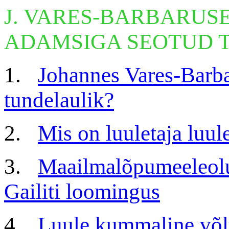
J. VARES-BARBARUSE,
ADAMSIGA SEOTUD 
1.
Johannes Vares-Barba
tundelaulik?
2.
Mis on luuletaja luul
3.
Maailmalõpumeeleolud
Gailiti loomingus
4.
Luule kummaline võl