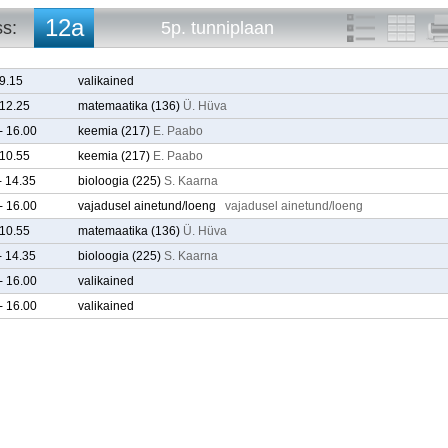
12a
ss:
5p. tunniplaan
10a
5p. arvestused
10b
5p. tunniplaan
 9.15
valikained
10c
 12.25
matemaatika
(136)
Ü. Hüva
10d
- 16.00
keemia
(217)
E. Paabo
10e
11a
 10.55
keemia
(217)
E. Paabo
11b
- 14.35
bioloogia
(225)
S. Kaarna
11c
- 16.00
vajadusel ainetund/loeng
vajadusel ainetund/loeng
11d
11e
 10.55
matemaatika
(136)
Ü. Hüva
12a
- 14.35
bioloogia
(225)
S. Kaarna
12b
- 16.00
valikained
12c
12d
- 16.00
valikained
12e