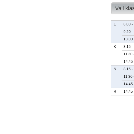
Vali kla
E
8.00 -
9.20 -
13.00 
K
8.15 -
11.30 
14.45 
N
8.15 -
11.30 
14.45 
R
14.45 