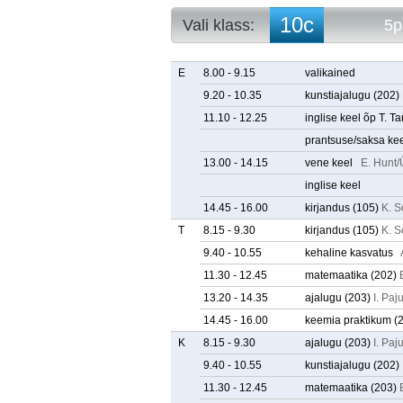
10c
Vali klass:
5p
10a
5p. arvestuse
10b
5p. tunniplaa
E
8.00 - 9.15
valikained
10c
9.20 - 10.35
kunstiajalugu
(202)
10d
11.10 - 12.25
inglise keel õp T. 
10e
11a
prantsuse/saksa ke
11b
13.00 - 14.15
vene keel
E. Hunt/
11c
inglise keel
11d
11e
14.45 - 16.00
kirjandus
(105)
K. S
12a
T
8.15 - 9.30
kirjandus
(105)
K. S
12b
9.40 - 10.55
kehaline kasvatus
12c
12d
11.30 - 12.45
matemaatika
(202)
12e
13.20 - 14.35
ajalugu
(203)
I. Paj
14.45 - 16.00
keemia praktikum
(
K
8.15 - 9.30
ajalugu
(203)
I. Paj
9.40 - 10.55
kunstiajalugu
(202)
11.30 - 12.45
matemaatika
(203)