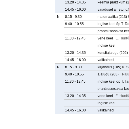
13.20 - 14.35
keemia praktikum
(
14.45 - 16.00
vajadusel ainetund
N
8.15 - 9.30
matemaatika
(213)
9.40 - 10.55
inglise keel õp T. 
prantsuse/saksa ke
11.30 - 12.45
vene keel
E. Hunt/
inglise keel
13.20 - 14.35
kunstiajalugu
(202)
14.45 - 16.00
valikained
R
8.15 - 9.30
kirjandus
(105)
K. S
9.40 - 10.55
ajalugu
(203)
I. Paj
11.30 - 12.45
inglise keel õp T. 
prantsuse/saksa ke
13.20 - 14.35
vene keel
E. Hunt/
inglise keel
14.45 - 16.00
valikained