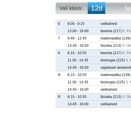
12d
Vali klass:
5p
10a
5p. arvestuse
10b
5p. tunniplaa
E
8.00 - 9.15
valikained
10c
13.00 - 16.00
keemia
(217)
E. P
10d
T
9.40 - 12.45
matemaatika
(139)
10e
11a
13.20 - 16.00
füüsika
(213)
S. Ok
11b
K
8.15 - 10.55
keemia
(217)
E. P
11c
11.30 - 14.35
bioloogia
(225)
S. 
11d
11e
14.45 - 16.00
vajadusel ainetund
12a
N
8.15 - 10.55
matemaatika
(139)
12b
11.30 - 14.35
bioloogia
(225)
S. 
12c
12d
14.45 - 16.00
valikained
12e
R
8.15 - 10.55
füüsika
(213)
S. Ok
14.45 - 16.00
valikained