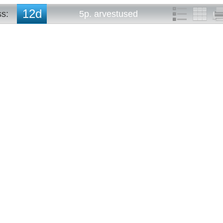
12d
ss:
5p. arvestused
10a
5p. arvestused
10b
5p. tunniplaan
10c
10d
10e
11a
11b
11c
11d
11e