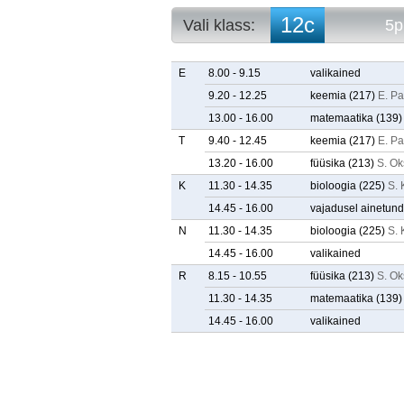
12c
Vali klass:
5p
10a
5p. arvestuse
10b
5p. tunniplaa
E
8.00 - 9.15
valikained
10c
9.20 - 12.25
keemia
(217)
E. P
10d
13.00 - 16.00
matemaatika
(139)
10e
11a
T
9.40 - 12.45
keemia
(217)
E. P
11b
13.20 - 16.00
füüsika
(213)
S. Ok
11c
K
11.30 - 14.35
bioloogia
(225)
S. 
11d
11e
14.45 - 16.00
vajadusel ainetund
12a
N
11.30 - 14.35
bioloogia
(225)
S. 
12b
14.45 - 16.00
valikained
12c
12d
R
8.15 - 10.55
füüsika
(213)
S. Ok
12e
11.30 - 14.35
matemaatika
(139)
14.45 - 16.00
valikained