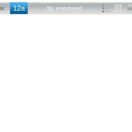
12a
ss:
5p. arvestused
10a
5p. arvestused
10b
5p. tunniplaan
10c
10d
10e
11a
11b
11c
11d
11e