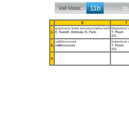
11b
Vali klass:
5p
10a
5p. arvestuse
10b
5p. tunniplaa
E
T
10c
prantsuse keele arvestus/saksa keel
kirjanduse 
1.
E. Rand/K. Rohtsalu /S. Parts
T. Pluum
10d
221
10e
valikkursused
kirjanduse 
11a
2.
valikkursused
T. Pluum
11b
221
11c
3.
11d
11e