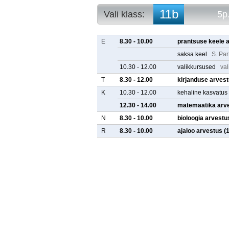
11b
Vali klass:
5p
10a
5p. arvestuse
10b
5p. tunniplaa
E
8.30 - 10.00
prantsuse keele 
10c
saksa keel
S. Par
10d
10.30 - 12.00
valikkursused
va
10e
11a
T
8.30 - 12.00
kirjanduse arves
11b
K
10.30 - 12.00
kehaline kasvatus
11c
12.30 - 14.00
matemaatika arv
11d
11e
N
8.30 - 10.00
bioloogia arvestu
R
8.30 - 10.00
ajaloo arvestus
(