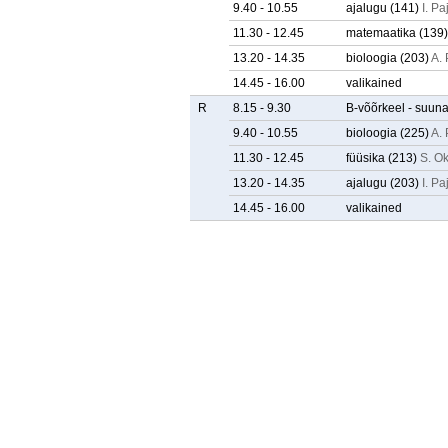
9.40 - 10.55
ajalugu
(141)
I. Pa
11.30 - 12.45
matemaatika
(139)
13.20 - 14.35
bioloogia
(203)
A.
14.45 - 16.00
valikained
R
8.15 - 9.30
B-võõrkeel - suuna
9.40 - 10.55
bioloogia
(225)
A.
11.30 - 12.45
füüsika
(213)
S. O
13.20 - 14.35
ajalugu
(203)
I. Pa
14.45 - 16.00
valikained