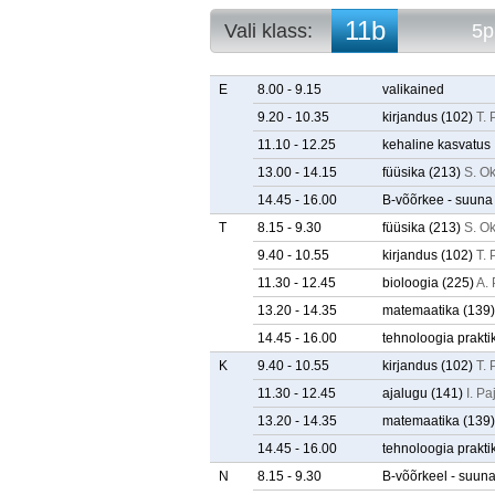
11b
Vali klass:
5p
10a
5p. arvestuse
10b
5p. tunniplaa
E
8.00 - 9.15
valikained
10c
9.20 - 10.35
kirjandus
(102)
T.
10d
11.10 - 12.25
kehaline kasvatus
10e
11a
13.00 - 14.15
füüsika
(213)
S. O
11b
14.45 - 16.00
B-võõrkee - suuna 
11c
T
8.15 - 9.30
füüsika
(213)
S. O
11d
11e
9.40 - 10.55
kirjandus
(102)
T.
12a
11.30 - 12.45
bioloogia
(225)
A.
12b
13.20 - 14.35
matemaatika
(139)
12c
12d
14.45 - 16.00
tehnoloogia prakt
12e
K
9.40 - 10.55
kirjandus
(102)
T.
11.30 - 12.45
ajalugu
(141)
I. Pa
13.20 - 14.35
matemaatika
(139)
14.45 - 16.00
tehnoloogia prakt
N
8.15 - 9.30
B-võõrkeel - suuna