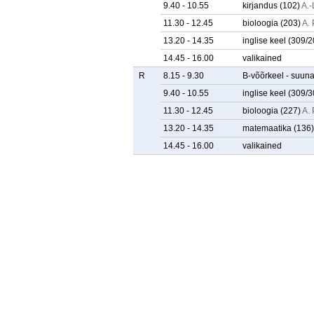
9.40 - 10.55
kirjandus
(102)
A.-
11.30 - 12.45
bioloogia
(203)
A.
13.20 - 14.35
inglise keel
(309/2
14.45 - 16.00
valikained
R
8.15 - 9.30
B-võõrkeel - suuna
9.40 - 10.55
inglise keel
(309/3
11.30 - 12.45
bioloogia
(227)
A.
13.20 - 14.35
matemaatika
(136)
14.45 - 16.00
valikained