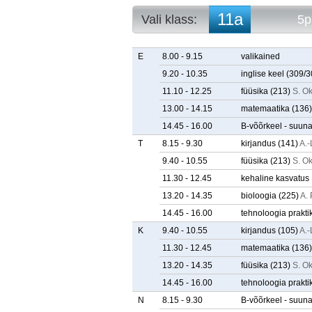
11a
Vali klass:
5p
10a
5p. arvestuse
10b
5p. tunniplaa
E
8.00 - 9.15
valikained
10c
9.20 - 10.35
inglise keel
(309/3
10d
11.10 - 12.25
füüsika
(213)
S. O
10e
11a
13.00 - 14.15
matemaatika
(136)
11b
14.45 - 16.00
B-võõrkeel - suuna
11c
T
8.15 - 9.30
kirjandus
(141)
A.-
11d
11e
9.40 - 10.55
füüsika
(213)
S. O
12a
11.30 - 12.45
kehaline kasvatus
12b
13.20 - 14.35
bioloogia
(225)
A.
12c
12d
14.45 - 16.00
tehnoloogia prakt
12e
K
9.40 - 10.55
kirjandus
(105)
A.-
11.30 - 12.45
matemaatika
(136)
13.20 - 14.35
füüsika
(213)
S. O
14.45 - 16.00
tehnoloogia prakt
N
8.15 - 9.30
B-võõrkeel - suuna