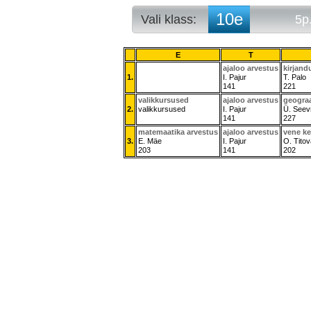
10e
Vali klass:
5p
10a
5p. arvestuse
10b
5p. tunniplaa
E
T
10c
ajaloo arvestus
kirjand
1.
I. Pajur
T. Palo
10d
141
221
10e
valikkursused
ajaloo arvestus
geograa
11a
2.
valikkursused
I. Pajur
Ü. Seevr
11b
141
227
11c
matemaatika arvestus
ajaloo arvestus
vene ke
3.
E. Mäe
I. Pajur
O. Titov
11d
203
141
202
11e