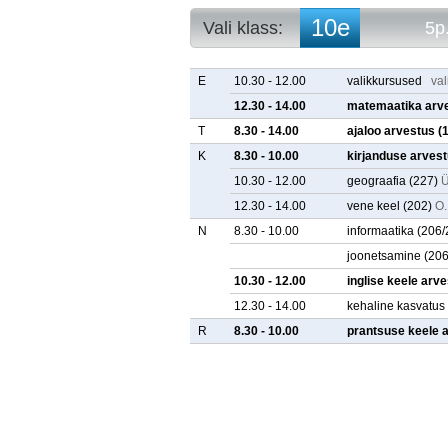
10e
Vali klass:
5p
10a
5p. arvestuse
10b
5p. tunniplaa
E
10.30 - 12.00
valikkursused
va
10c
12.30 - 14.00
matemaatika arv
10d
T
8.30 - 14.00
ajaloo arvestus
(
10e
11a
K
8.30 - 10.00
kirjanduse arves
11b
10.30 - 12.00
geograafia
(227)
Ü
11c
12.30 - 14.00
vene keel
(202)
O.
11d
11e
N
8.30 - 10.00
informaatika
(206/
joonetsamine
(206
10.30 - 12.00
inglise keele arv
12.30 - 14.00
kehaline kasvatus
R
8.30 - 10.00
prantsuse keele 