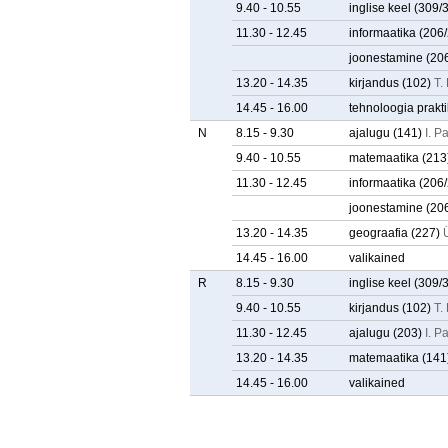
9.40 - 10.55
inglise keel
(309/
11.30 - 12.45
informaatika
(206
joonestamine
(20
13.20 - 14.35
kirjandus
(102)
T.
14.45 - 16.00
tehnoloogia prakt
N
8.15 - 9.30
ajalugu
(141)
I. P
9.40 - 10.55
matemaatika
(213
11.30 - 12.45
informaatika
(206
joonestamine
(20
13.20 - 14.35
geograafia
(227)
14.45 - 16.00
valikained
R
8.15 - 9.30
inglise keel
(309/
9.40 - 10.55
kirjandus
(102)
T.
11.30 - 12.45
ajalugu
(203)
I. P
13.20 - 14.35
matemaatika
(141
14.45 - 16.00
valikained