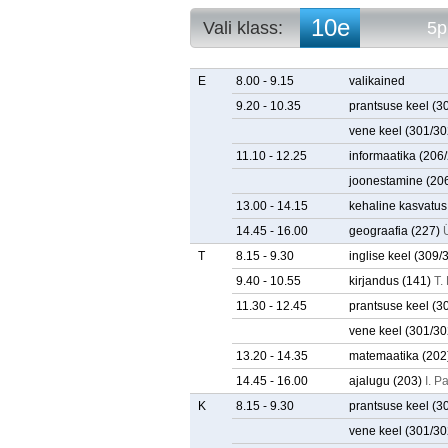
10e
Vali klass:
5p
10a
5p. arvestuse
10b
5p. tunniplaa
E
8.00 - 9.15
valikained
10c
9.20 - 10.35
prantsuse keel
(3
10d
vene keel
(301/30
10e
11a
11.10 - 12.25
informaatika
(206
11b
joonestamine
(20
11c
13.00 - 14.15
kehaline kasvatus
11d
11e
14.45 - 16.00
geograafia
(227)
12a
T
8.15 - 9.30
inglise keel
(309/
12b
9.40 - 10.55
kirjandus
(141)
T.
12c
12d
11.30 - 12.45
prantsuse keel
(3
12e
vene keel
(301/30
13.20 - 14.35
matemaatika
(202
14.45 - 16.00
ajalugu
(203)
I. P
K
8.15 - 9.30
prantsuse keel
(3
vene keel
(301/30