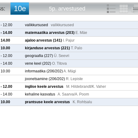
10e
ss:
5p. arvestused
10a
5p. arvestused
10b
5p. tunniplaan
 - 12.00
valikkursused
valikkursused
10c
 - 14.00
matemaatika arvestus
(203)
E. Mäe
10d
- 14.00
ajaloo arvestus
(141)
I. Pajur
10e
11a
- 10.00
kirjanduse arvestus
(221)
T. Palo
11b
 - 12.00
geograafia
(227)
Ü. Seevri
11c
 - 14.00
vene keel
(202)
O. Titova
11d
11e
- 10.00
informaatika
(206/202)
A. Mägi
joonetsamine
(206/202)
R. Lepiste
 - 12.00
inglise keele arvestus
M. Hildebrandt/K. Vaher
 - 14.00
kehaline kasvatus
A. Saarva/A. Poom
- 10.00
prantsuse keele arvestus
K. Rohtsalu