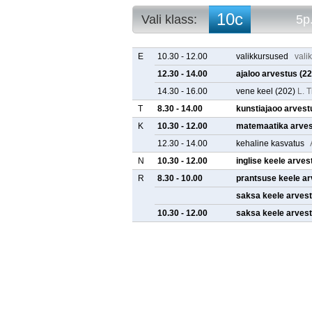
10c
Vali klass:
5p
10a
5p. arvestuse
10b
5p. tunniplaa
E
10.30 - 12.00
valikkursused
vali
10c
12.30 - 14.00
ajaloo arvestus
(22
10d
14.30 - 16.00
vene keel
(202)
L. T
10e
11a
T
8.30 - 14.00
kunstiajaoo arvest
11b
K
10.30 - 12.00
matemaatika arve
11c
12.30 - 14.00
kehaline kasvatus
11d
11e
N
10.30 - 12.00
inglise keele arves
R
8.30 - 10.00
prantsuse keele a
saksa keele arves
10.30 - 12.00
saksa keele arves