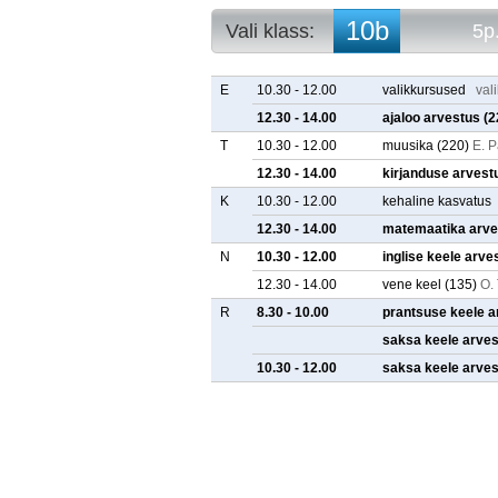
10b
Vali klass:
5p
10a
5p. arvestuse
10b
5p. tunniplaa
E
10.30 - 12.00
valikkursused
val
10c
12.30 - 14.00
ajaloo arvestus
(2
10d
T
10.30 - 12.00
muusika
(220)
E. 
10e
11a
12.30 - 14.00
kirjanduse arvest
11b
K
10.30 - 12.00
kehaline kasvatus
11c
12.30 - 14.00
matemaatika arve
11d
11e
N
10.30 - 12.00
inglise keele arve
12.30 - 14.00
vene keel
(135)
O. 
R
8.30 - 10.00
prantsuse keele a
saksa keele arve
10.30 - 12.00
saksa keele arve