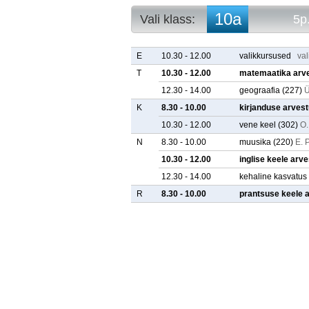
10a
Vali klass:
5p
10a
5p. arvestuse
10b
5p. tunniplaa
E
10.30 - 12.00
valikkursused
va
10c
T
10.30 - 12.00
matemaatika arv
10d
12.30 - 14.00
geograafia
(227)
Ü
10e
11a
K
8.30 - 10.00
kirjanduse arves
11b
10.30 - 12.00
vene keel
(302)
O.
11c
N
8.30 - 10.00
muusika
(220)
E. 
11d
11e
10.30 - 12.00
inglise keele arv
12.30 - 14.00
kehaline kasvatus
R
8.30 - 10.00
prantsuse keele 