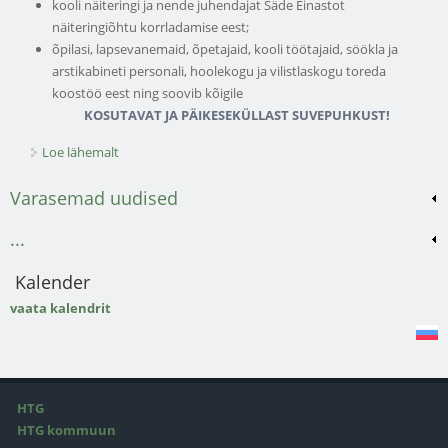
kooli näiteringi ja nende juhendajat Säde Einastot
näiteringiõhtu korrladamise eest;
õpilasi, lapsevanemaid, õpetajaid, kooli töötajaid, söökla ja
arstikabineti personali, hoolekogu ja vilistlaskogu toreda
koostöö eest ning soovib kõigile
KOSUTAVAT JA PÄIKESEKÜLLAST SUVEPUHKUST!
Loe lähemalt
Infoleht 12.06.2026 nr 30 kohta
Varasemad uudised
...
Kalender
vaata kalendrit
HTG
HTG kommuun