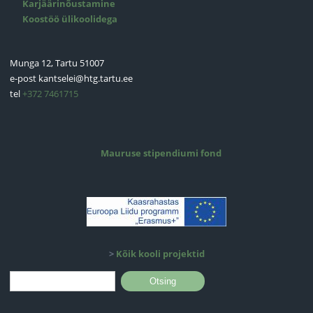
Karjäärinõustamine
Koostöö ülikoolidega
Munga 12, Tartu 51007
e-post
kantselei@htg.tartu.ee
tel
+372 7461715
Mauruse stipendiumi fond
>
Kõik kooli projektid
Otsinguvorm
Otsing