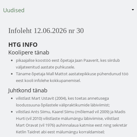
Uudised
Infoleht 12.06.2026 nr 30
HTG INFO
Koolipere tänab
pikaajalise koostöö eest õpetaja Jaan Paaverit, kes siirdub
väljateenitud aastate puhkusele.
Täname õpetaja Mall Mattot aastatepikkuse pühendunud töö
eest kooli infolehe kokkupanemisel.
Juhtkond tänab
vilistlast Mart Ustavit (2004), kes toetas annetusega
loodussuuna õpilastele välipraktikumide läbiviimist;
vilistlasi Ants Siimu, Kaarel Siimu (mõlemad vil 2009) ja Madis
Hurti (vil 2010) vilistlaste mälumängu läbiviimise, vilistlast
Mart Oravat (vil 1976) auhinnalaua katmise eest ning sekretär
Ketlin Taidret abi eest mälumängu korraldamisel;