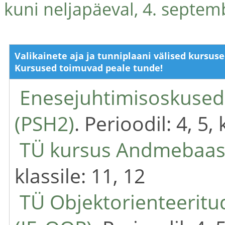
kuni neljapäeval, 4. septemb
Valikainete aja ja tunniplaani välised kursus
Kursused toimuvad peale tunde!
Enesejuhtimisoskused 
(PSH2)
. Perioodil: 4, 5, 
TÜ kursus Andmebaasi
klassile: 11, 12
TÜ Objektorienteerit