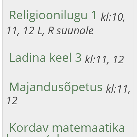
Religioonilugu 1
kl:10,
11, 12
L, R suunale
Ladina keel 3
kl:11, 12
Majandusõpetus
kl:11,
12
Kordav matemaatika