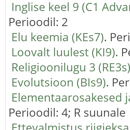
Inglise keel 9 (C1 Adv
Perioodil: 2
Elu keemia (KEs7)
. Per
Loovalt luulest (KI9)
. 
Religioonilugu 3 (RE3s
Evolutsioon (BIs9)
. Pe
Elementaarosakesed j
Perioodil: 4; R suunale
Ettevalmistus riigieks