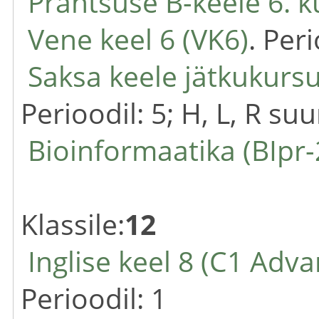
Prantsuse B-keele 6. k
Vene keel 6 (VK6)
. Peri
Saksa keele jätkukursu
Perioodil: 5; H, L, R su
Bioinformaatika (BIpr-
Klassile:
12
Inglise keel 8 (C1 Adv
Perioodil: 1