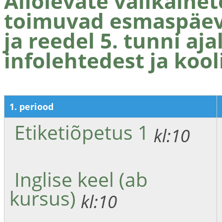
Allolevate valikaine
toimuvad esmaspäeval
ja reedel 5. tunni ajal
infolehtedest ja kooli
1. periood
Etiketiõpetus 1
kl:10
Inglise keel (ab
kursus)
kl:10