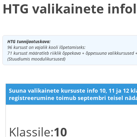
HTG valikainete infol
HTG tunnijaotuskava:
96 kursust on vajalik kooli lõpetamiseks:
71 kursust määratleb riiklik õppekava + õppesuuna valikkursused + 
(Stuudiumis moodulikursused)
Suuna valikainete kursuste info 10, 11 ja 12 k
registreerumine toimub septembri teisel nädala
Klassile:
10