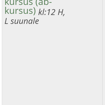
kursus (ab-
kursus)
kl:12
H,
L suunale