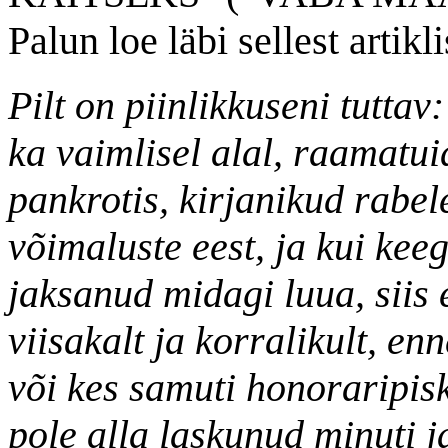
Palun loe läbi sellest artikl
Pilt on piinlikkuseni tutta
ka vaimlisel alal, raamatui
pankrotis, kirjanikud rabe
võimaluste eest, ja kui keeg
jaksanud midagi luua, siis e
viisakalt ja korralikult, e
või kes samuti honoraripisk
pole alla laskunud minuti j