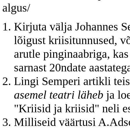
algus/
Kirjuta välja Johannes S
lõigust kriisitunnused, 
arutle pinginaabriga, ka
sarnast 20ndate aastateg
Lingi Semperi artikli tei
asemel teatri läheb
ja lo
"Kriisid ja kriisid" neli 
Milliseid väärtusi A.Ads