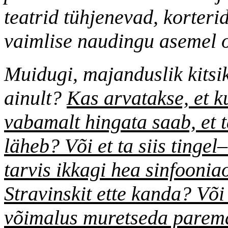
teatrid tühjenevad, korteri
vaimlise naudingu asemel ot
Muidugi, majanduslik kitsik
ainult?
Kas arvatakse, et ku
vabamalt hingata saab, et ta
läheb? Või et ta siis tingel
tarvis ikkagi hea sinfoonia
Stravinskit ette kanda? Või
võimalus muretseda parema