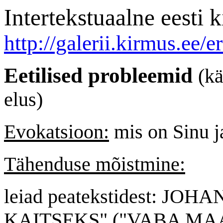
Intertekstuaalne eest
http://galerii.kirmus.ee/e
Eetilised probleemid
(kä
elus)
Evokatsioon:
mis on Sinu ja
Tähenduse mõistmine:
leiad peatekstidest: J
KAITSEKS" ("VABA MAA