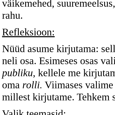
väikemehed, suuremeelsus,
rahu.
Refleksioon:
Nüüd asume kirjutama: sel
neli osa. Esimeses osas va
publiku
, kellele me kirju
oma
rolli.
Viimases valime 
millest kirjutame. Tehkem 
Valik teemasid: